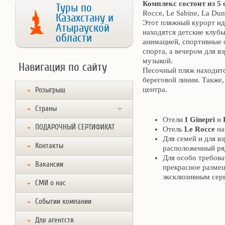
Комплекс состоит из 5 
Туры по
Rocce, Le Sabine, La Dun
Казахстану и
Этот пляжный курорт ид
Атырауской
находятся детские клубы
области
анимацией, спортивные
спорта, а вечером для 
музыкой.
Навигация по сайту
Песочный пляж находится
береговой линии. Также,
центра.
Розыгрыш
Страны
Отели
I Ginepri
и
ПОДАРОЧНЫЙ СЕРТИФИКАТ
Отель
Le Rocce
на
Для семей и для в
Контакты
расположенный р
Для особо требова
Вакансии
прекрасное размещ
эксклюзивным сер
СМИ о нас
Событии компании
Для агентств