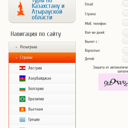
Туры по
Email:
Казахстану и
Атырауской
Страна:
области
Моб. телефон:
Навигация по сайту
Кол-во дней:
Вылет с :
Розыгрыш
Взрослых:
Страны
Детей:
Защита от автоматиче
Австрия
запол
Азербайджан
Болгария
Бразилия
Вьетнам
Греция