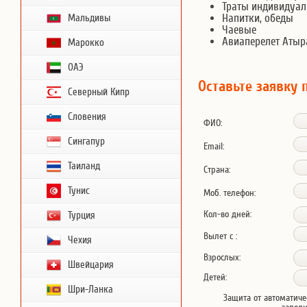
Траты индивидуал
Напитки, обеды
Мальдивы
Чаевые
Авиаперелет Аты
Марокко
ОАЭ
Оставьте заявку 
Северный Кипр
Словения
ФИО:
Сингапур
Email:
Таиланд
Страна:
Тунис
Моб. телефон:
Кол-во дней:
Турция
Вылет с :
Чехия
Взрослых:
Швейцария
Детей:
Шри-Ланка
Защита от автоматиче