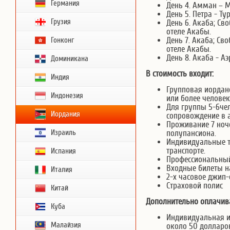
Германия
День 4. Амман – М
День 5. Петра - Ту
Грузия
День 6. Акаба; Св
отеле Акабы.
День 7. Акаба; Св
Гонконг
отеле Акабы.
День 8. Акаба - А
Доминикана
В стоимость входит:
Индия
Групповая иорданс
Индонезия
или более человек
Для группы 5-6чел
Иордания
сопровождение в 
Проживание 7 ноче
Израиль
полупансиона.
Индивидуальные 
транспорте.
Испания
Профессиональный
Входные билеты н
Италия
2-х часовое джип-
Страховой полис
Китай
Дополнительно оплачива
Куба
Индивидуальная ио
Малайзия
около 50 долларо