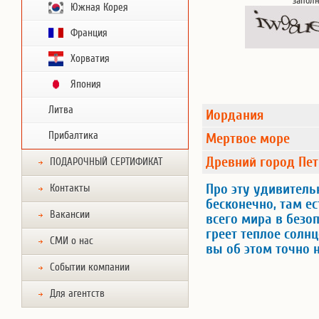
запол
Южная Корея
Франция
Хорватия
Япония
Литва
Иордания
Прибалтика
Мертвое море
Древний город Пе
ПОДАРОЧНЫЙ СЕРТИФИКАТ
Про эту удивитель
Контакты
бесконечно, там ес
Вакансии
всего мира в безоп
греет теплое солнц
СМИ о нас
вы об этом точно 
Событии компании
Для агентств