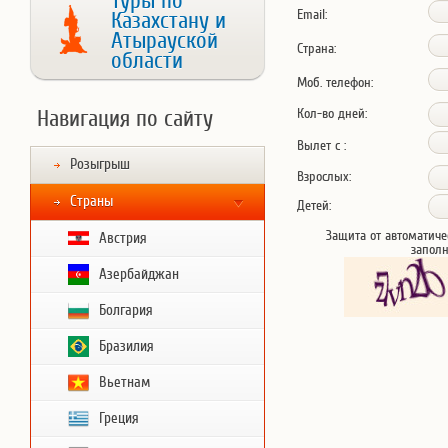
Туры по
Email:
Казахстану и
Атырауской
Страна:
области
Моб. телефон:
Навигация по сайту
Кол-во дней:
Вылет с :
Розыгрыш
Взрослых:
Страны
Детей:
Защита от автоматиче
Австрия
запол
Азербайджан
Болгария
Бразилия
Вьетнам
Греция