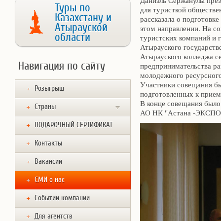
Даниэль Сержанулы пре
Туры по
для туристкой обществе
Казахстану и
рассказала о подготовк
Атырауской
этом направлении. На с
области
туристских компаний и 
Атырауского государств
Атырауского колледжа с
Навигация по сайту
предпринимательства ра
молодежного ресурсного
Участники совещания б
Розыгрыш
подготовленных к прие
В конце совещания было
Страны
АО НК "Астана -ЭКСПО-
ПОДАРОЧНЫЙ СЕРТИФИКАТ
Контакты
Вакансии
СМИ о нас
Событии компании
Для агентств