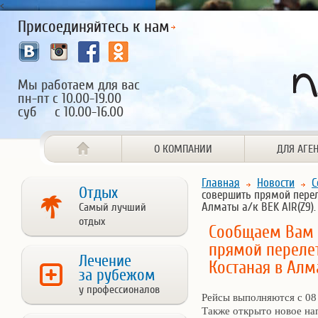
<
Присоединяйтесь к нам
Мы работаем для вас
пн-пт с 10.00-19.00
суб с 10.00-16.00
О КОМПАНИИ
ДЛЯ АГЕ
Главная
Новости
С
Отдых
совершить прямой перел
Алматы а/к BEK AIR(Z9).
Самый лучший
отдых
Сообщаем Вам 
прямой перелет
Лечение
Костаная в Алма
за рубежом
у профессионалов
Рейсы выполняются с 08 
Также открыто новое на