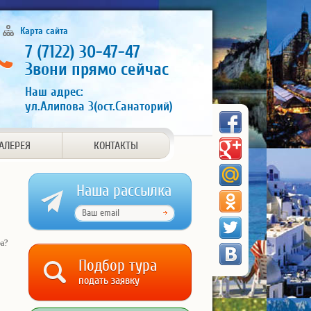
Карта сайта
7 (7122) 30-47-47
Звони прямо сейчас
Наш адрес:
ул.Алипова 3(ост.Санаторий)
АЛЕРЕЯ
КОНТАКТЫ
Наша рассылка
а?
Подбор тура
подать заявку