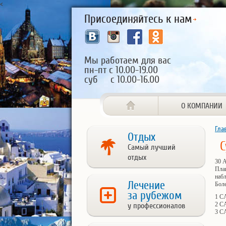
<
Присоединяйтесь к нам
Мы работаем для вас
пн-пт с 10.00-19.00
суб с 10.00-16.00
О КОМПАНИИ
Гла
Отдых
С
Самый лучший
отдых
30 А
Пла
наб
Лечение
Боле
за рубежом
1 C
2 C
у профессионалов
3 C