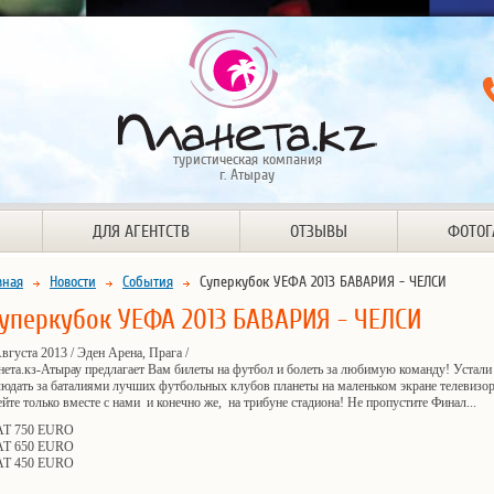
туристическая компания
г. Атырау
ДЛЯ АГЕНТСТВ
ОТЗЫВЫ
ФОТОГ
вная
Новости
События
Суперкубок УЕФА 2013 БАВАРИЯ - ЧЕЛСИ
уперкубок УЕФА 2013 БАВАРИЯ - ЧЕЛСИ
вгуста 2013 / Эден Арена, Прага /
нета.кз-Атырау предлагает Вам билеты на футбол и болеть за любимую команду! Устали
людать за баталиями лучших футбольных клубов планеты на маленьком экране телевизор
йте только вместе с нами и конечно же, на трибуне стадиона! Не пропустите Финал...
AT 750 EURO
AT 650 EURO
AT 450 EURO