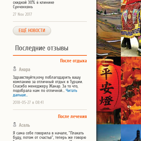
скидкой 30% в клинике
Сунчонхянь
27 Nov 2017
ЕЩЁ НОВОСТИ
Последние отзывы
После отдыха
Анара
Здравствуйте,хочу поблагодарить вашу
компанию за отличный отдых в Турции.
Спасибо менеджеру Жанар. За то что,
подобрала нам по отличной…
Читать
дальше...
2018-05-27 в 08:41
После лечения
Асель
Я сама себе говорила в начале, "Плакать
буду, потом от счастья", теперь же говорю