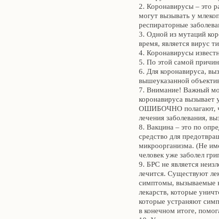
2. Коронавирусы – это 
могут вызывать у млеко
респираторные заболева
3. Одной из мутаций ко
время, является вирус т
4. Коронавирусы извест
5. По этой самой причин
6. Для коронавируса, в
вышеуказанной объекти
7. Внимание! Важный мо
коронавируса вызывает 
ОШИБОЧНО полагают, чт
лечения заболевания, в
8. Вакцина – это по опр
средство для предотвра
микроорганизма. (Не име
человек уже заболел гри
9. БРС не является неи
лечится. Существуют ле
симптомы, вызываемые 
лекарств, которые уничт
которые устраняют симп
в конечном итоге, помо