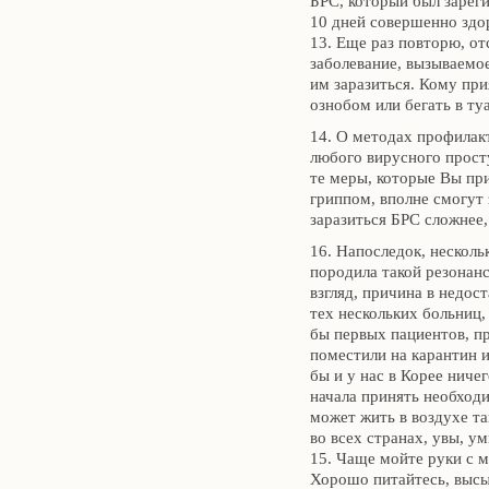
БРС, который был зарег
10 дней совершенно здо
13. Еще раз повторю, от
заболевание, вызываемо
им заразиться. Кому при
ознобом или бегать в ту
14. О методах профилакт
любого вирусного прост
те меры, которые Вы пр
гриппом, вполне смогут
заразиться БРС сложнее
16. Напоследок, нескол
породила такой резонанс
взгляд, причина в недо
тех нескольких больниц,
бы первых пациентов, п
поместили на карантин и
бы и у нас в Корее ниче
начала принять необход
может жить в воздухе та
во всех странах, увы, у
15. Чаще мойте руки с 
Хорошо питайтесь, высы