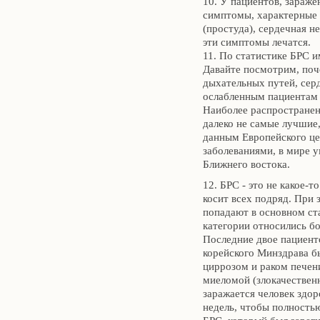
10. У пациентов, зараж
симптомы, характерные 
(простуда), сердечная н
эти симптомы лечатся.
11. По статистике БРС 
Давайте посмотрим, по
дыхательных путей, серд
ослабленным пациентам (
Наиболее распространен
далеко не самые лучшие,
данным Европейского це
заболеваниями, в мире у
Ближнего востока.
12. БРС - это не какое-т
косит всех подряд. При
попадают в основном ст
категории относились б
Последние двое пациент
корейского Минздрава б
циррозом и раком печен
миеломой (злокачественн
заражается человек здор
недель, чтобы полностью