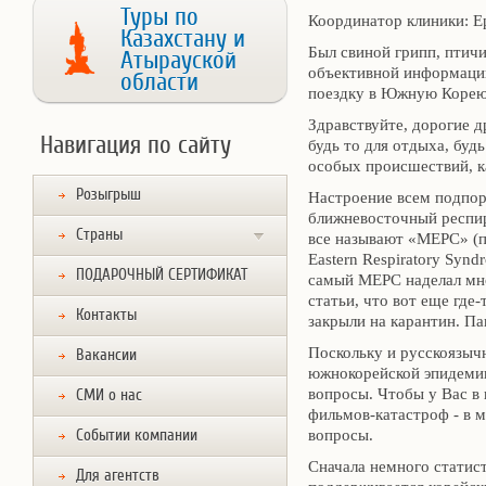
Туры по
Координатор клиники: 
Казахстану и
Был свиной грипп, птичи
Атырауской
объективной информации
области
поездку в Южную Корею
Здравствуйте, дорогие д
Навигация по сайту
будь то для отдыха, буд
особых происшествий, к
Розыгрыш
Настроение всем подпор
ближневосточный респир
Страны
все называют «МЕРС» (п
Eastern Respiratory Synd
ПОДАРОЧНЫЙ СЕРТИФИКАТ
самый МЕРС наделал мно
статьи, что вот еще где
Контакты
закрыли на карантин. Па
Поскольку и русскоязычн
Вакансии
южнокорейской эпидемии
вопросы. Чтобы у Вас в 
СМИ о нас
фильмов-катастроф - в 
Событии компании
вопросы.
Сначала немного статист
Для агентств