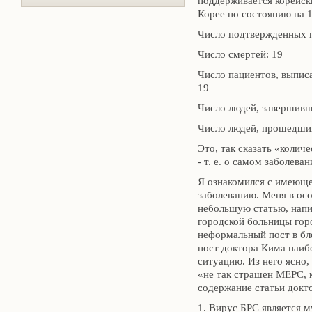
поддерживается корейск
Корее по состоянию на 1
Число подтвержденных 
Число смертей: 19
Число пациентов, выпис
19
Число людей, завершивш
Число людей, прошедших
Это, так сказать «колич
- т. е. о самом заболеван
Я ознакомился с имеюще
заболеванию. Меня в ос
небольшую статью, нап
городской больницы горо
неформальный пост в бло
пост доктора Кима наиб
ситуацию. Из него ясно, 
«не так страшен МЕРС, 
содержание статьи докт
1. Вирус БРС является м