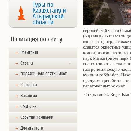
Туры по
Казахстану и
Атырауской
области
европейской части Стам
(Nişantaşı). В шаговой 
Навигация по сайту
конгресс-центр, а такж
славятся окрестные ули
Розыгрыш
класса, из окон которых
парк Мачка (он же парк
Страны
воспользоваться спа-са
гастрономическую часть
ПОДАРОЧНЫЙ СЕРТИФИКАТ
кухни и лобби-бар. Нако
предусмотрен бизнес-це
Контакты
переговорных комнат.
Открытие St. Regis Istan
Вакансии
СМИ о нас
Событии компании
Для агентств