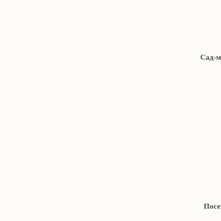
Cад-м
Посе