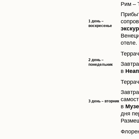
Рим – 
Прибыт
сопров
1 день –
воскресенье
экску
Венеци
отеле.
Террач
2 день –
Завтра
понедельник
в
Неап
Террач
Завтра
самост
3 день – вторник
в
Музе
дня пе
Размещ
Флорен