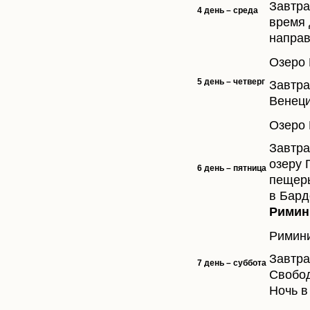
Завтра
4 день – среда
время 
направ
Озеро 
5 день – четверг
Завтра
Венеци
Озеро 
Завтра
озеру 
6 день – пятница
пещеры
в Бард
Римин
Римини
Завтра
7 день – суббота
Свобод
Ночь в