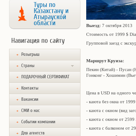
Туры по
Казахстану и
Атырауской
области
Выезд:
7 октября 2013
Стоимость от 1999 $ Dia
Навигация по сайту
Групповой заезд с экску
Розыгрыш
Маршрут Круиза:
Страны
Пекин (Китай) - Пусан (
Гонконг - Хошимин (Вьет
ПОДАРОЧНЫЙ СЕРТИФИКАТ
Контакты
Цена в USD на одного ч
Вакансии
- каюта без окна от 1999
СМИ о нас
- каюта с окном (вид заг
- каюта с окном от 2599
Событии компании
- каюта с балконом от 2
Для агентств