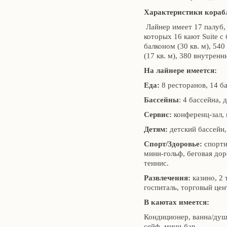
Характеристики
кораб
Лайнер имеет 17 палуб, 
которых 16 кают Suite с 
балконом (30 кв. м), 540
(17 кв. м), 380 внутренни
На лайнере имеется:
Еда:
8 ресторанов, 14 ба
Бассейны
: 4 бассейна, 
Сервис:
конференц-зал, 
Детям:
детский бассейн,
Спорт/Здоровье:
спорти
мини-гольф, беговая дор
теннис.
Развлечения:
казино, 2 
госпиталь, торговый цен
В каютах имеется:
Кондиционер, ванна/душ,
сейф, мини-бар.