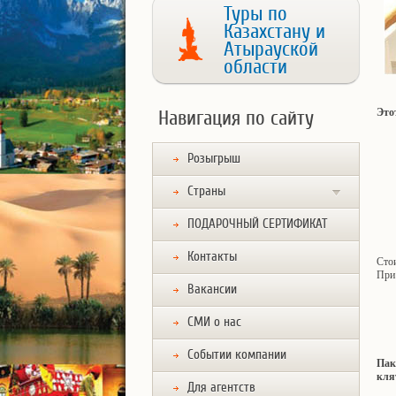
Туры по
Казахстану и
Атырауской
области
Это
Навигация по сайту
Розыгрыш
Страны
ПОДАРОЧНЫЙ СЕРТИФИКАТ
Контакты
Сто
При 
Вакансии
СМИ о нас
Событии компании
Пак
кля
Для агентств