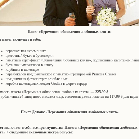
Пакет «Церемония обновления любовных клятв»
т пакет включает в себя:
персональная церемония*
цветочный букет и бутоньерки
памятный сертификат «Обновления любовных клятв», подписанный капитаном лайн
бутылка шампанского в каюту
клубника в шоколаде
пара бокалов под шампанское с памятной гравировкой Princess Cruises
праздничных фотопортрет влюбленных
коробка шоколадных конфет Godiva в форме сердца
имость пакета «Церемония обновления любовных клятв» —
225.99 $
добавлении 24-минутного массажа лица, стоимость увеличивается на 117.99 $ для пары
Пакет Делюкс «Церемония обновления любовных клятв»
ет включает в себя все преимущества Пакета «Церемония обновления любовных
тв» + следующие сказочные экстра бонусы: