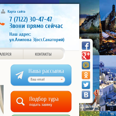
Карта сайта
7 (7122) 30-47-47
Звони прямо сейчас
Наш адрес:
ул.Алипова 3(ост.Санаторий)
АЛЕРЕЯ
КОНТАКТЫ
Наша рассылка
Подбор тура
подать заявку