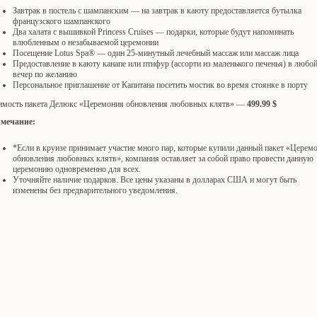
Завтрак в постель с шампанским — на завтрак в каюту предоставляется бутылка
французского шампанского
Два халата с вышивкой Princess Cruises — подарки, которые будут напоминать
влюбленным о незабываемой церемонии
Посещение Lotus Spa® — один 25-минутный лечебный массаж или массаж лица
Предоставление в каюту канапе или птифур (ассорти из маленького печенья) в любо
вечер по желанию
Персональное приглашение от Капитана посетить мостик во время стоянке в порту
имость пакета Делюкс «Церемония обновления любовных клятв» —
499.99 $
мечание:
*Если в круизе принимает участие много пар, которые купили данный пакет «Церем
обновления любовных клятв», компания оставляет за собой право провести данную
церемонию одновременно для всех.
Уточняйте наличие подарков. Все цены указаны в долларах США и могут быть
изменены без предварительного уведомления.