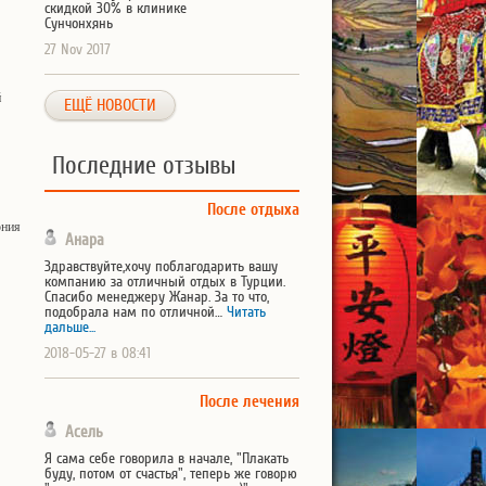
скидкой 30% в клинике
Сунчонхянь
27 Nov 2017
й
ЕЩЁ НОВОСТИ
Последние отзывы
После отдыха
ония
Анара
Здравствуйте,хочу поблагодарить вашу
компанию за отличный отдых в Турции.
Спасибо менеджеру Жанар. За то что,
подобрала нам по отличной…
Читать
дальше...
2018-05-27 в 08:41
После лечения
Асель
Я сама себе говорила в начале, "Плакать
буду, потом от счастья", теперь же говорю