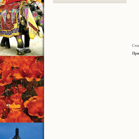
Сто
При