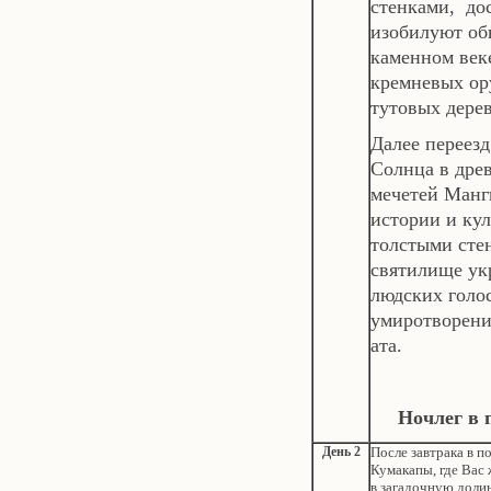
стенками, до
изобилуют об
каменном век
кремневых ор
тутовых дере
Далее переез
Солнца в древ
мечетей Манг
истории и кул
толстыми сте
святилище укр
людских голо
умиротворени
ата.
Ночлег в 
День 2
После завтрака в п
Кумакапы, где Вас 
в загадочную дол