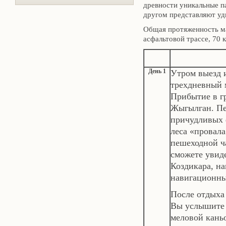
древности уникальные п
другом представляют уд
Общая протяженность м
асфальтовой трассе, 70 
День 1
Утром выезд 
трехдневный 
Прибытие в г
Жыгылган. Пе
причудливых 
леса «провал
пешеходной ча
сможете увид
Коздикара, н
навигационны
После отдыха 
Вы услышите 
меловой кань