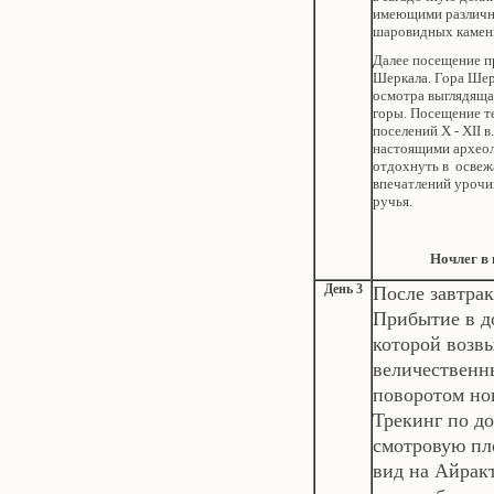
имеющими различн
шаровидных камен
Далее посещение п
Шеркала. Гора Шер
осмотра выглядяща
горы. Посещение т
поселений Х - ХII в
настоящими археол
отдохнуть в освеж
впечатлений уроч
ручья.
Ночлег в
День 3
После завтрак
Прибытие в д
которой возв
величественн
поворотом но
Трекинг по до
смотровую пл
вид на Айрак