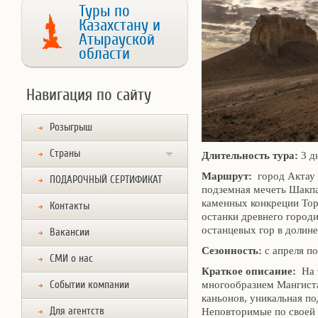
Туры по
Казахстану и
Атырауской
области
Навигация по сайту
Розыгрыш
Страны
Длительность тура:
3 д
Маршрут:
город Актау 
ПОДАРОЧНЫЙ СЕРТИФИКАТ
подземная мечеть Шакпа
каменных конкреции То
Контакты
останки древнего город
останцевых гор в долин
Вакансии
Сезонность:
с апреля по
СМИ о нас
Краткое описание:
На э
Событии компании
многообразием Мангист
каньонов, уникальная по
Для агентств
Неповторимые по своей 