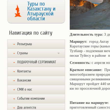
Туры по
Казахстану и
Атырауской
области
Навигация по сайту
Длительность тура:
3 д
Маршрут:
город Актау –
Розыгрыш
Каратауские горы (каньо
Тузбаир - подземная меч
Страны
пески Туйесу в районе п
ПОДАРОЧНЫЙ СЕРТИФИКАТ
Сезонность:
с апреля по
Краткое описание:
Приг
Контакты
многообразием природны
священными реликвиями
Вакансии
Маршрут пройдет 440 км 
км по проселочной доро
СМИ о нас
Событии компании
Питание на маршруте
:
приготовленный самосто
Для агентств