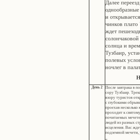
Далее переезд
однообразные
и открываетс
чинков плато 
ждет пешеходн
солончаковой
солнца и врем
Тузбаир, уста
полевых усло
ночлег в пала
Н
День 2
После завтрака в п
сору Тузбаир. Трек
взору туристов отк
с глубокими обрыв
проехав несколько
проходит к святому
почитаемых мечетей
людей из разных с
исцеления. Вас жде
подземной мечети, 