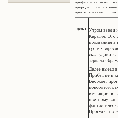
профессиональным поваро
природе, приготовленны
приготовленный профес
День 1
Утром выезд и
Карагие. Это 
прозванная в 
густых заросл
скал удивите
зеркала обра
Далее выезд в
Прибытие в к
Вас ждет прог
поворотом от
имеющие неве
цветному кань
фантастическ
Прогулка по 