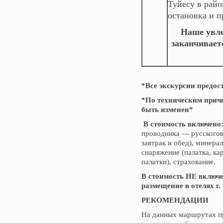
Туйесу в рай
остановка и п
Наше увле
заканчивает
*Все экскурсии предос
*По техническим прич
быть изменен*
В стоимость включен
проводника — русскогово
завтрак и обед), минера
снаряжение (палатка, к
палатки), страхование.
В стоимость НЕ включе
размещение в отелях г.
РЕКОМЕНДАЦИИ
На данных маршрутах пр