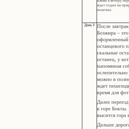
Ближе к вечеру пер
ждет отдых на прир
палатках.
День 3
После завтрак
Бозжира – эт
оформленный
останцевого 
скальные ост
останец, у ко
напоминая со
ослепительно
можно в полн
ждет пешеходн
время для фот
Далее переезд
к горе Бокты.
высится гора
Дальше дорог