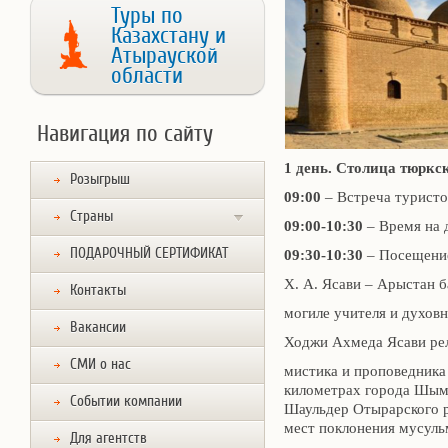
Туры по
Казахстану и
Атырауской
области
Навигация по сайту
1 день. Столица тюркс
Розыгрыш
09:00
– Встреча туристо
Страны
09:00-10:30
– Время на 
ПОДАРОЧНЫЙ СЕРТИФИКАТ
09:30-10:30
– Посещение
Х. А. Ясави – Арыстан б
Контакты
могиле учителя и духовн
Вакансии
Ходжи Ахмеда Ясави ре
СМИ о нас
мистика и проповедника
километрах города Шымк
Событии компании
Шаульдер Отырарского р
мест поклонения мусуль
Для агентств