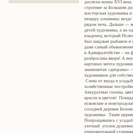
доспехи воина XVI века
строение за Большим до
мастерская художника и
пещеру алхимика: везде 
рядом печь. Дальше — к
детей художника, а на о
кладенец, который Поле
был заядлым рыбаком и 
даже самый обыкновенны
в Адмиралтейство – на 
разбросаны якоря! А вн
картинах мечта художни
знаменитая «диорама» —
художником для собствен
Слева от входа в усадь
хозяйственные постройк
Аккуратные газоны, цвет
красок и цветов! Покид
псковские и новгородски
соседней деревне Бехово
художника. Такие церкв
Попрощавшись с усадьбой
уютный уголок душевног
очаровательной старины!