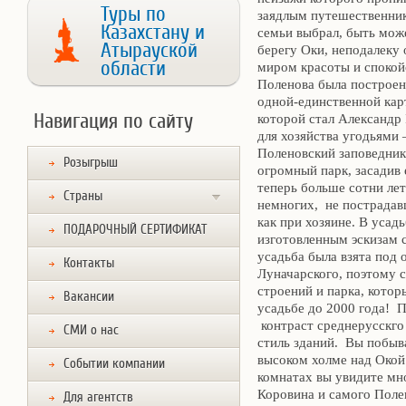
Туры по
заядлым путешественнико
Казахстану и
семьи выбрал, быть мож
Атырауской
берегу Оки, неподалеку 
области
миром красоты и спокой
Поленова была построен
одной-единственной кар
Навигация по сайту
которой стал Александр
для хозяйства угодьями 
Поленовский заповедник!
Розыгрыш
огромный парк, засадив
теперь больше сотни ле
Страны
немногих, не пострадавш
как при хозяине. В усад
ПОДАРОЧНЫЙ СЕРТИФИКАТ
изготовленным эскизам 
усадьба была взята под 
Контакты
Луначарского, поэтому с
строений и парка, котор
Вакансии
усадьбе до 2000 года! П
контраст среднерусскго
СМИ о нас
стиль зданий. Вы побыв
высоком холме над Окой
Событии компании
комнатах вы увидите мн
Коровина и самого Поле
Для агентств