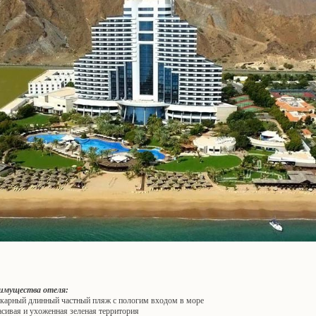
имущества отеля:
икарный длинный частный пляж с пологим входом в море
асивая и ухоженная зеленая территория