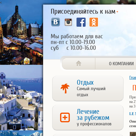
<
Присоединяйтесь к нам
Мы работаем для вас
пн-пт с 10.00-19.00
суб с 10.00-16.00
О КОМПАНИИ
Гла
Отдых
Самый лучший
отдых
Пря
на 2
на 3
Лечение
LE 
за рубежом
Оте
у профессионалов
сем