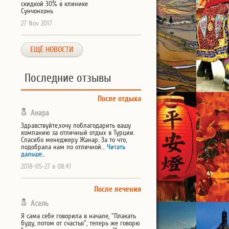
скидкой 30% в клинике
Сунчонхянь
27 Nov 2017
ЕЩЁ НОВОСТИ
Последние отзывы
После отдыха
Анара
Здравствуйте,хочу поблагодарить вашу
компанию за отличный отдых в Турции.
Спасибо менеджеру Жанар. За то что,
подобрала нам по отличной…
Читать
дальше...
2018-05-27 в 08:41
После лечения
Асель
Я сама себе говорила в начале, "Плакать
буду, потом от счастья", теперь же говорю