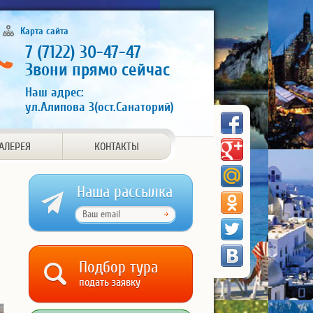
Карта сайта
7 (7122) 30-47-47
Звони прямо сейчас
Наш адрес:
ул.Алипова 3(ост.Санаторий)
АЛЕРЕЯ
КОНТАКТЫ
Наша рассылка
Подбор тура
подать заявку