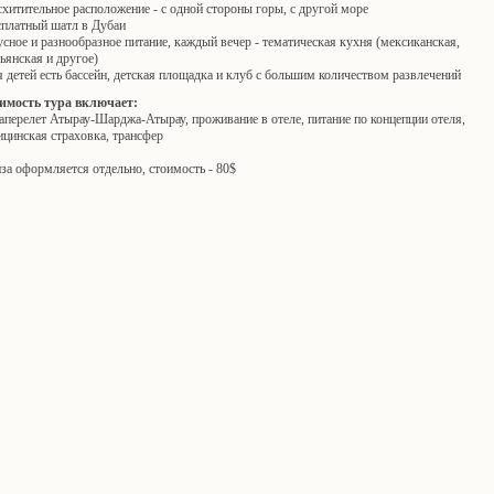
схитительное расположение - с одной стороны горы, с другой море
сплатный шатл в Дубаи
усное и разнообразное питание, каждый вечер - тематическая кухня (мексиканская,
ьянская и другое)
я детей есть бассейн, детская площадка и клуб с большим количеством развлечений
имость тура включает:
перелет Атырау-Шарджа-Атырау, проживание в отеле, питание по концепции отеля,
цинская страховка, трансфер
за оформляется отдельно, стоимость - 80$