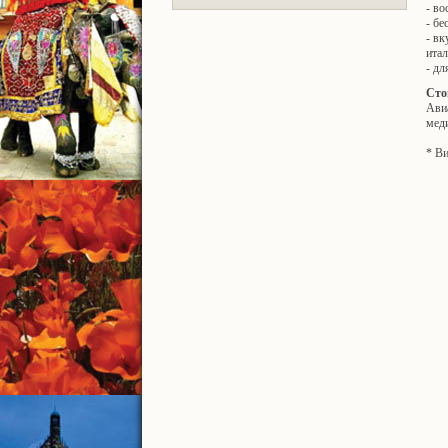
- во
- бе
- вк
итал
- дл
Сто
Авиа
меди
* Ви