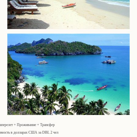
аперелет + Проживание + Трансфер
имость в долларах США за DBL 2 чел