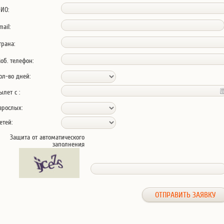
ИО:
mail:
трана:
об. телефон:
ол-во дней:
ылет с :
зрослых:
етей:
Защита от автоматического
заполнения