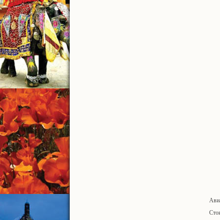
Ави
Сто