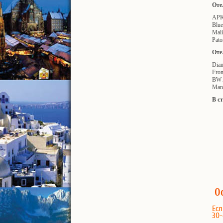
Оте
APK 
Blue
Mali
Pato
Оте
Diam
Fron
BW A
Mana
В с
О
Есл
30-