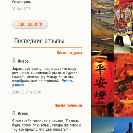
Сунчонхянь
27 Nov 2017
ЕЩЁ НОВОСТИ
Последние отзывы
После отдыха
Анара
Здравствуйте,хочу поблагодарить вашу
компанию за отличный отдых в Турции.
Спасибо менеджеру Жанар. За то что,
подобрала нам по отличной…
Читать
дальше...
2018-05-27 в 08:41
После лечения
Асель
Я сама себе говорила в начале, "Плакать
буду, потом от счастья", теперь же говорю
"ну все прошло, что уже плакать)" -