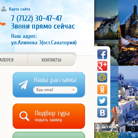
Карта сайта
7 (7122) 30-47-47
Звони прямо сейчас
Наш адрес:
ул.Алипова 3(ост.Санаторий)
АЛЕРЕЯ
КОНТАКТЫ
Наша рассылка
Подбор тура
подать заявку