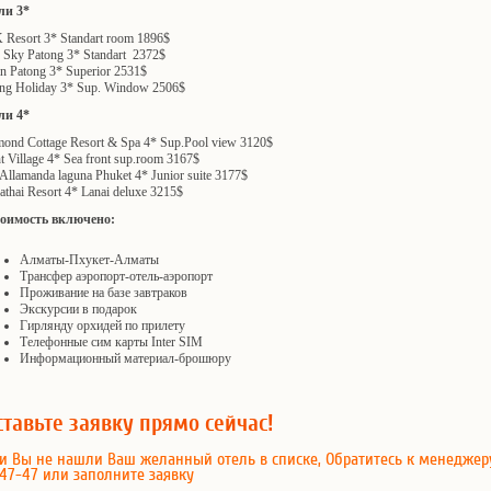
ли 3*
Resort 3* Standart room 1896$
 Sky Patong 3* Standart 2372$
n Patong 3* Superior 2531$
ng Holiday 3* Sup. Window 2506$
ли 4*
ond Cottage Resort & Spa 4* Sup.Pool view 3120$
t Village 4* Sea front sup.room 3167$
llamanda laguna Phuket 4* Junior suite 3177$
thai Resort 4* Lanai deluxe 3215$
тоимость включено:
Алматы-Пхукет-Алматы
Трансфер аэропорт-отель-аэропорт
Проживание на базе завтраков
Экскурсии в подарок
Гирлянду орхидей по прилету
Телефонные сим карты Inter SIM
Информационный материал-брошюру
ставьте заявку прямо сейчас!
и Вы не нашли Ваш желанный отель в списке, Обратитесь к менеджер
47-47 или заполните заявку