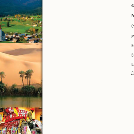
Ф
E
С
М
К
В
В
Д