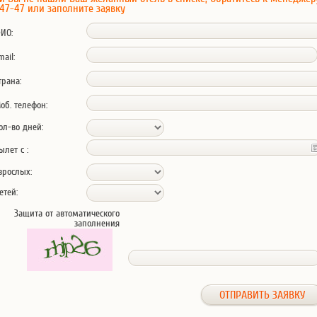
47-47 или заполните заявку
ИО:
mail:
трана:
об. телефон:
ол-во дней:
ылет с :
зрослых:
етей:
Защита от автоматического
заполнения