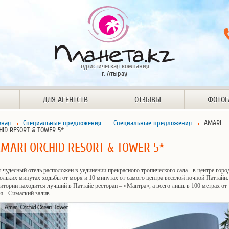
туристическая компания
г. Атырау
ДЛЯ АГЕНТСТВ
ОТЗЫВЫ
ФОТОГ
вная
Специальные предложения
Специальные предложения
AMARI
HID RESORT & TOWER 5*
MARI ORCHID RESORT & TOWER 5*
 чудесный отель расположен в уединении прекрасного тропического сада - в центре город
ольких минутах ходьбы от моря и 10 минутах от самого центра веселой ночной Паттайи.
итории находится лучший в Паттайе ресторан – «Мантра», а всего лишь в 100 метрах от
я - Симаский залив...