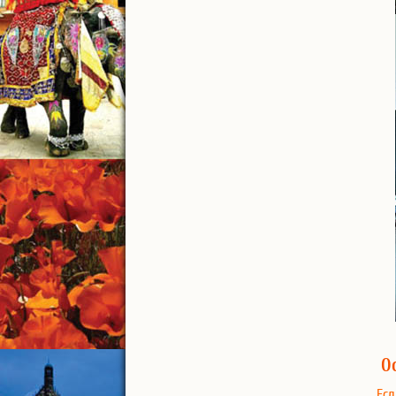
О
Есл