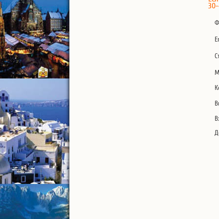
30-
Ф
E
С
М
К
В
В
Д