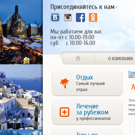
Присоединяйтесь к нам
Мы работаем для вас
пн-пт с 10.00-19.00
суб с 10.00-16.00
О КОМПАНИИ
Гла
Отдых
ORC
Самый лучший
A
отдых
Этот
Лечение
неск
терр
за рубежом
отел
у профессионалов