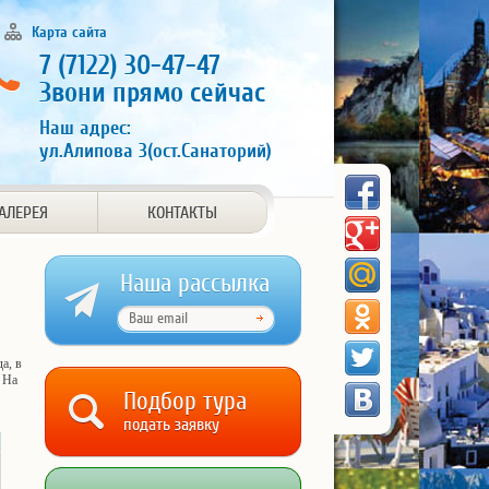
Карта сайта
7 (7122) 30-47-47
Звони прямо сейчас
Наш адрес:
ул.Алипова 3(ост.Санаторий)
АЛЕРЕЯ
КОНТАКТЫ
Наша рассылка
а, в
 На
Подбор тура
подать заявку