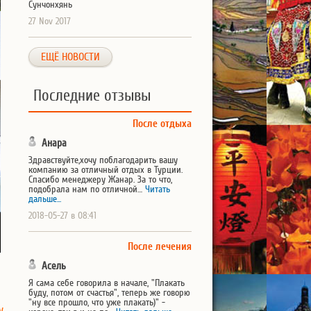
Сунчонхянь
27 Nov 2017
ЕЩЁ НОВОСТИ
Последние отзывы
После отдыха
Анара
Здравствуйте,хочу поблагодарить вашу
компанию за отличный отдых в Турции.
Спасибо менеджеру Жанар. За то что,
подобрала нам по отличной…
Читать
дальше...
2018-05-27 в 08:41
После лечения
Асель
Я сама себе говорила в начале, "Плакать
буду, потом от счастья", теперь же говорю
"ну все прошло, что уже плакать)" -
у