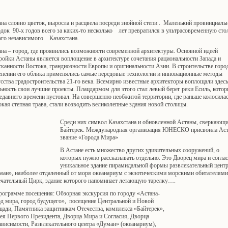
на словно цветок, выросла и расцвела посреди знойной степи . Маленький провинциаль
док 90-х годов всего за каких-то несколько лет превратился в ультрасовременную сто
ого независимого Казахстана.
на – город, где проявились возможности современной архитектуры. Основной идеей
ройки Астаны является воплощение в архитектуре сочетания рациональности Запада и
канности Востока, грандиозности Европы и оригинальности Азии. В строительстве город
енении его облика применялись самые передовые технологии и инновационные методы
сства градостроительства 21-го века. Всемирно известные архитекторы воплощали здесь
ьность свои лучшие проекты. Плацдармом для этого стал левый берег реки Есиль, кото
едавнего времени пустовал. На совершенно необжитой территории, где раньше колосила
кая степная трава, стали возводить великолепные здания новой столицы.
Среди них символ Казахстана и обновленной Астаны, сверкающ
Байтерек. Международная организация ЮНЕСКО присвоила Аст
звание «Города Мира»
В Астане есть множество других удивительных сооружений, о
которых нужно рассказывать отдельно. Это Дворец мира и соглас
уникальное здание пирамидальной формы развлекательный цент
ман», наиболее отдаленный от моря океанариум с экзотическими морскими обитателями
ечательный Цирк, здание которого напоминает летающую тарелку….
рограмме посещения: Обзорная экскурсия по городу «Астана-
од мира, город будущего», посещение Центральной и Новой
щади, Памятника защитникам Отечества, комплекса «Байтерек»,
ея Первого Президента, Дворца Мира и Согласия, Дворца
висимости, Развлекательного центра «Думан» (океанариум),