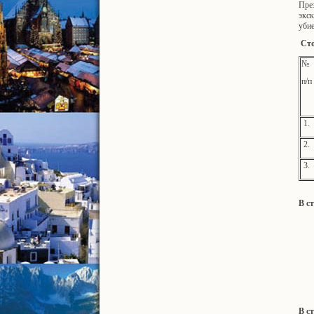
Пре
экс
уби
Сто
№
п/п
1.
2.
3.
В с
В с