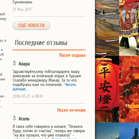
Сунчонхянь
27 Nov 2017
ный
лицу
ЕЩЁ НОВОСТИ
а, в
Последние отзывы
 в
рый
После отдыха
сь
Анара
Здравствуйте,хочу поблагодарить вашу
ий
компанию за отличный отдых в Турции.
ане
Спасибо менеджеру Жанар. За то что,
подобрала нам по отличной…
Читать
дальше...
ия -
2018-05-27 в 08:41
р
.,
После лечения
Асель
Я сама себе говорила в начале, "Плакать
буду, потом от счастья", теперь же говорю
"ну все прошло, что уже плакать)" -