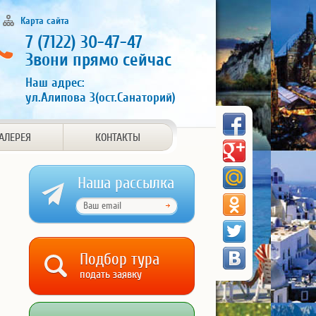
Карта сайта
7 (7122) 30-47-47
Звони прямо сейчас
Наш адрес:
ул.Алипова 3(ост.Санаторий)
АЛЕРЕЯ
КОНТАКТЫ
Наша рассылка
Подбор тура
подать заявку