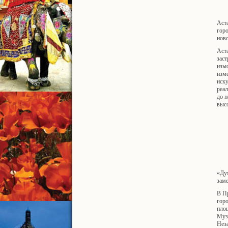
Аста
горо
нов
Аста
заст
изыс
изм
иску
реал
до н
высо
«Ду
зам
В П
гор
пло
Муз
Неза