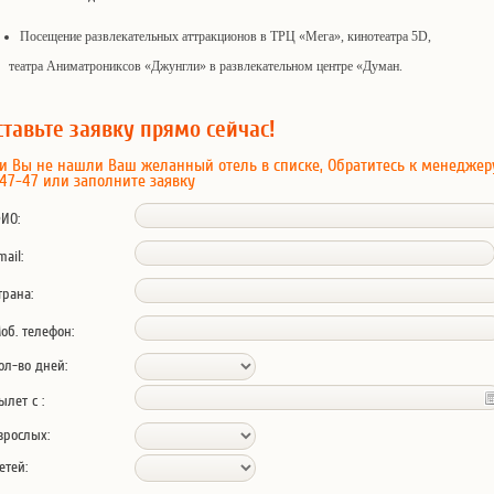
Посещение развлекательных аттракционов в ТРЦ «Мега», кинотеатра 5D,
тра Аниматрониксов «Джунгли» в развлекательном центре «Думан.
ставьте заявку прямо сейчас!
и Вы не нашли Ваш желанный отель в списке, Обратитесь к менеджер
47-47 или заполните заявку
ИО:
mail:
трана:
об. телефон:
ол-во дней:
ылет с :
зрослых:
етей: