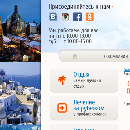
Присоединяйтесь к нам
Мы работаем для вас
пн-пт с 10.00-19.00
суб с 10.00-16.00
О КОМПАНИИ
Гла
Отдых
Экс
Самый лучший
Э
отдых
О
Лечение
З дн
за рубежом
у профессионалов