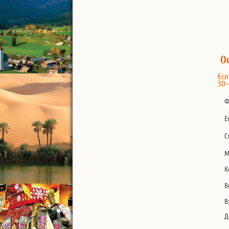
теа
О
Есл
30-
Ф
E
С
М
К
В
В
Д