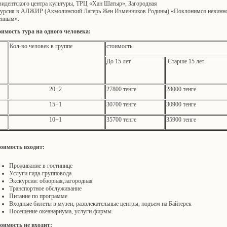
зидентского центра культуры, ТРЦ «Хан Шатыр», Загородная
курсия в АЛЖИР (Акмолинский Лагерь Жен Изменников Родины) «Поклонимся невинн
енным».
имость тура на одного человека:
Кол-во человек в группе
стоимость
До 15 лет
Старше 15 лет
20+2
27800 тенге
28000 тенге
15+1
30700 тенге
30900 тенге
10+1
35700 тенге
35900 тенге
тоимость входит:
Проживание в гостинице
Услуги гида-групповода
Экскурсии: обзорная,загородная
Транспортное обслуживание
Питание по программе
Входные билеты в музеи, развлекательные центры, подъем на Байтерек
Посещение океанариума, услуги фирмы.
тоимость не входит: