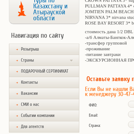
Туры по
CROWN PATTAYA 3* supe
Казахстану и
PULLMAN PATTAYA 4* cl
Атырауской
JOMTIEN PALM BEACH 4*
области
NIRVANA 3* nirvana stu
ROSE BAY RESORT 3* b
стоимость дана 1/2 DBL 
Навигация по сайту
-а/б Алматы-Бангкок-Ал
-трансфер групповой
-проживание
Розыгрыш
-питание завтраки
Страны
-ЭКСКУРСИОННАЯ П
ПОДАРОЧНЫЙ СЕРТИФИКАТ
Оставьте заявку 
Контакты
Если Вы не нашли В
Вакансии
к менеджеру 30-47-
СМИ о нас
ФИО:
Событии компании
Email:
Страна:
Для агентств