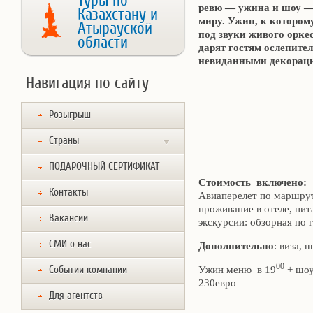
Туры по
ревю — ужина и шоу —
Казахстану и
миру. Ужин, к котором
Атырауской
под звуки живого орке
области
дарят гостям ослепите
невиданными декорац
Навигация по сайту
Розыгрыш
Страны
ПОДАРОЧНЫЙ СЕРТИФИКАТ
Стоимость включено:
Контакты
Авиаперелет по маршру
проживание в отеле, пит
Вакансии
экскурсии: обзорная по
СМИ о нас
Дополнительно
: виза, 
00
Ужин меню в 19
+ шоу
Событии компании
230евро
Для агентств