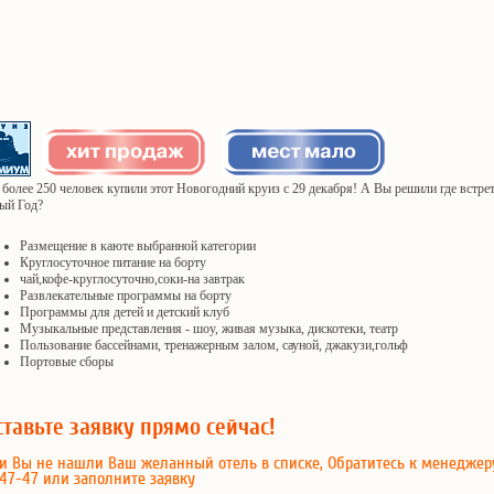
более 250 человек купили этот Новогодний круиз с 29 декабря! А Вы решили где встре
ый Год?
Размещение в каюте выбранной категории
Круглосуточное питание на борту
чай,кофе-круглосуточно,соки-на завтрак
Развлекательные программы на борту
Программы для детей и детский клуб
Музыкальные представления - шоу, живая музыка, дискотеки, театр
Пользование бассейнами, тренажерным залом, сауной, джакузи,гольф
Портовые сборы
ставьте заявку прямо сейчас!
и Вы не нашли Ваш желанный отель в списке, Обратитесь к менеджер
47-47 или заполните заявку