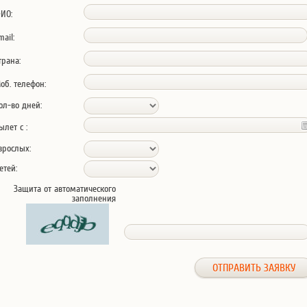
ИО:
mail:
трана:
об. телефон:
ол-во дней:
ылет с :
зрослых:
етей:
Защита от автоматического
заполнения