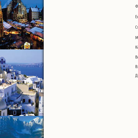
Ф
E
С
М
К
В
В
Д