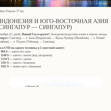
hire Princess 5* lux
ИНДОНЕЗИЯ И ЮГО-ВОСТОЧНАЯ АЗИЯ
(СИНГАПУР — СИНГАПУР)
екабря (11 дней).
Новый Год в круизе!
Экскурсии на русском языке в портах захода.
ршрут:
Сингапур — о. Бали (Индонезия) — Куала-Лумпур (Малайзия) — о. Пенанг
лайзия) — о. Пхукет (Тайланд) — Сингапур
а в USD на одного человека в 2-хместной каюте:
 964 $
—
каюта без окна
 1140 $
—
каюта с окном (вид загорожен)
т 1234 $
—
каюта с окном
 1411 $
—
каюта с балконом
 1811 $
—
мини-сьют с балконом