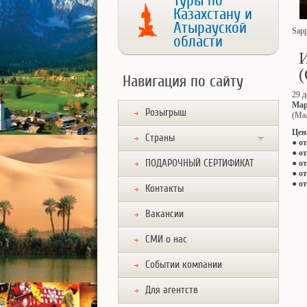
Туры по
Казахстану и
Атырауской
Sapp
области
Навигация по сайту
29 д
Ма
Розыгрыш
(Ма
Цен
Страны
● от
● от
ПОДАРОЧНЫЙ СЕРТИФИКАТ
● о
● от
● от
Контакты
Вакансии
СМИ о нас
Событии компании
Для агентств