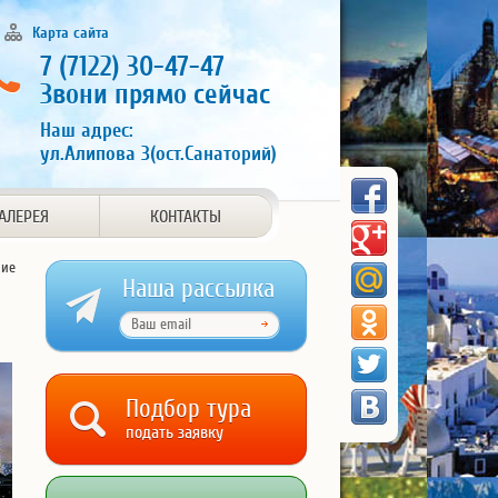
Карта сайта
7 (7122) 30-47-47
Звони прямо сейчас
Наш адрес:
ул.Алипова 3(ост.Санаторий)
АЛЕРЕЯ
КОНТАКТЫ
ние
Наша рассылка
Подбор тура
подать заявку