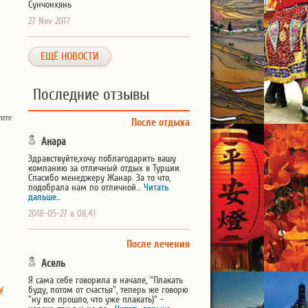
Сунчонхянь
27 Nov 2017
ЕЩЁ НОВОСТИ
Последние отзывы
тите
После отдыха
Анара
Здравствуйте,хочу поблагодарить вашу
компанию за отличный отдых в Турции.
Спасибо менеджеру Жанар. За то что,
подобрала нам по отличной…
Читать
дальше...
2018-05-27 в 08:41
После лечения
Асель
Я сама себе говорила в начале, "Плакать
у
буду, потом от счастья", теперь же говорю
"ну все прошло, что уже плакать)" -