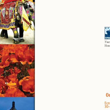
Уже 
Нов
О
Есл
30-