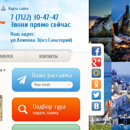
Карта сайта
7 (7122) 30-47-47
Звони прямо сейчас
Наш адрес:
ул.Алипова 3(ост.Санаторий)
АЛЕРЕЯ
КОНТАКТЫ
д в
Наша рассылка
Подбор тура
подать заявку