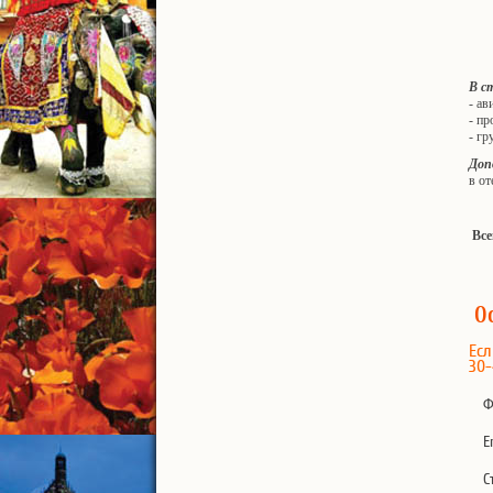
В с
- ав
- пр
- гр
Доп
в от
Все
О
Есл
30-
Ф
E
С