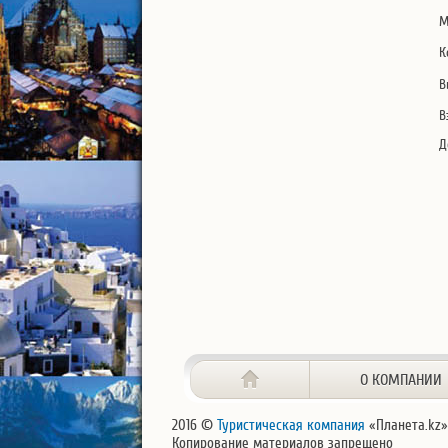
М
К
В
В
Д
О КОМПАНИИ
2016 ©
Туристическая компания
«Планета.kz»
Копирование материалов запрещено