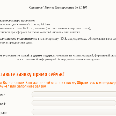
Спешите! Раннее бронирование до 31.10!
тоимость тура включено:
иаперелет до Утапао а/к Sunday Airlines;
оживание в отеле 1/2 DBL, питание (соответственно концепции отеля);
упповой трансфер а/п Бангкока – отель Паттайи – а/п Бангкока.
олнительно оплачивается:
виза по прилету -35 $, мед страховка, обязательные гала-у
елях в праздничные даты.
м туристам по прилёту дарим подарки:
ожерелье из живых орхидей, фирменный рюк
папка с полезной информацией. А еще, великолепные экскурсии!
ставьте заявку прямо сейчас!
и Вы не нашли Ваш желанный отель в списке, Обратитесь к менеджер
47-47 или заполните заявку
ИО:
mail:
трана: