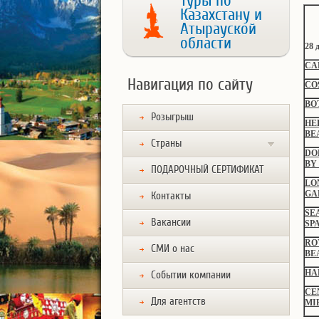
Туры по
Казахстану и
Атырауской
области
28
CA
Навигация по сайту
CO
BO
Розыгрыш
HE
BE
Страны
DO
BY
ПОДАРОЧНЫЙ СЕРТИФИКАТ
LO
GA
Контакты
SE
Вакансии
SPA
RO
СМИ о нас
BE
HA
Событии компании
CE
Для агентств
MI