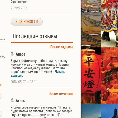
Сунчонхянь
27 Nov 2017
ЕЩЁ НОВОСТИ
Последние отзывы
жины
После отдыха
Анара
зак,
Здравствуйте,хочу поблагодарить вашу
компанию за отличный отдых в Турции.
Спасибо менеджеру Жанар. За то что,
подобрала нам по отличной…
Читать
дальше...
2018-05-27 в 08:41
у
После лечения
Асель
Я сама себе говорила в начале, "Плакать
буду, потом от счастья", теперь же говорю
"ну все прошло, что уже плакать)" -