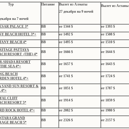
Тур
Питание
Вылет
из Алматы
Вылет
из Астаны
27 декабря
на
9
ночей
декабря
на
7
ночей
ESAR PALACE 3*
BB
от
1344
$
от
1393
$
SY BEACH HOTEL 3*+
ВВ
от
1492
$
от
1508
$
TANY
BEACH
4*
ВВ
от
1495
$
от
1510
$
RITAGE PATTAYA
ВВ
от
1666
$
от
1644
$
ACH
RESORT (THE) 4*
R-SHADA RESORT
ВВ
от
1657
$
от
1643
$
THE SEA 4*+
NG BEACH
ВВ
от
1741
$
от
1724
$
RDEN
HOTEL 4*+
A SAND SUN RESORT
&
ВВ
от
1851
$
от
1787
$
 4*+
YAL CLIFF
ВВ
от
1914
$
от
1859
$
ACH
RESORT 5*
RD ROCK HOTEL 4*+
ВВ
от
2082
$
от
1980
$
NTARA GRAND
ВВ
от
2326
$
от
2157
$
RAGE
BEACH 5*