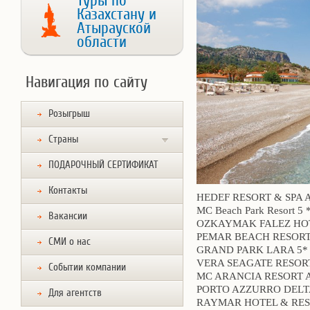
Туры по
Казахстану и
Атырауской
области
Навигация по сайту
Розыгрыш
Страны
ПОДАРОЧНЫЙ СЕРТИФИКАТ
Контакты
HEDEF RESORT & SPA Al
MC Beach Park Resort 5 
Вакансии
OZKAYMAK FALEZ HOT
PEMAR BEACH RESORT 
СМИ о нас
GRAND PARK LARA 5* 
VERA SEAGATE RESORT
Событии компании
MC ARANCIA RESORT Al
PORTO AZZURRO DELTA
Для агентств
RAYMAR HOTEL & RES