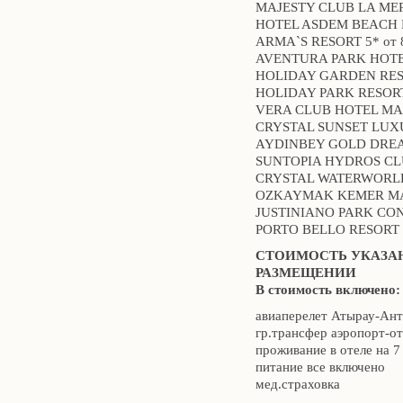
MAJESTY CLUB LA MER
HOTEL ASDEM BEACH 
ARMA`S RESORT 5* от
AVENTURA PARK HOTEL
HOLIDAY GARDEN RES
HOLIDAY PARK RESORT
VERA CLUB HOTEL MAR
CRYSTAL SUNSET LUXU
AYDINBEY GOLD DREAM
SUNTOPIA HYDROS CLU
CRYSTAL WATERWORLD 
OZKAYMAK KEMER MAR
JUSTINIANO PARK CON
PORTO BELLO RESORT 
СТОИМОСТЬ УКАЗАН
РАЗМЕЩЕНИИ
В стоимость включено:
авиаперелет Атырау-Ан
гр.трансфер аэропорт-о
проживание в отеле на 7
питание все включено
мед.страховка