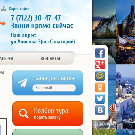
Карта сайта
7 (7122) 30-47-47
Звони прямо сейчас
Наш адрес:
ул.Алипова 3(ост.Санаторий)
АЛЕРЕЯ
КОНТАКТЫ
РЫ
Наша рассылка
Подбор тура
подать заявку