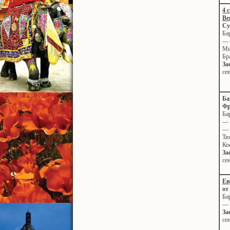
4 
Ве
Су
Ба
— 
Ми
Бр
За
се
Ба
Фр
Ба
— 
—
Тю
Ко
За
се
Ев
от
Ба
— 
За
се