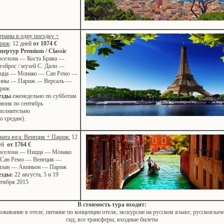
страны в одну поездку +
риж
: 12 дней
от 1074 €
пертур Premium / Classic
рселона — Коста Брава —
гейрос / музей С. Дали —
цца — Монако — Сан Ремо —
нны — Париж — Версаль —
риж
езды
еженедельно по субботам
 июня по сентябрь
полнительно
по средам).
ната юга: Венеция + Париж:
12
ей
от 1764 €
рселона — Ницца — Монако
Сан Ремо — Венеция —
лан — Авиньон — Париж
езды:
22 августа, 5 и 19
нтября 2015
В стоимость тура входит:
оживание в отеле, питание по концепции отеля; экскурсии на русском языке; русскоязыч
гид; все трансферы; входные билеты