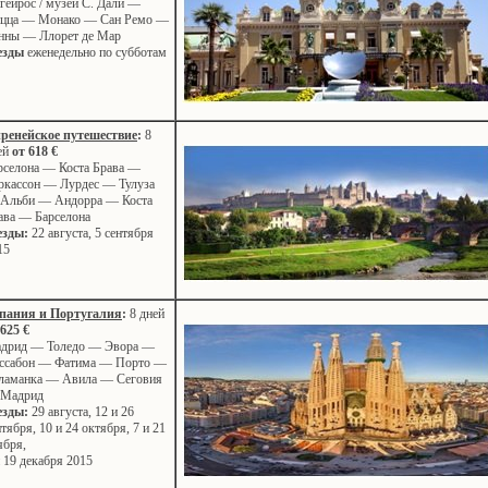
гейрос / музей С. Дали —
цца — Монако — Сан Ремо —
нны — Ллорет де Мар
езды
еженедельно по субботам
ренейское путешествие
:
8
ей
от 618 €
рселона — Коста Брава —
ркассон — Лурдес — Тулуза
Альби — Андорра — Коста
ава — Барселона
езды:
22 августа, 5 сентября
15
пания и Португалия
:
8 дней
 625 €
дрид — Толедо — Эвора —
ссабон — Фатима — Порто —
ламанка — Авила — Сеговия
Мадрид
езды:
29 августа, 12 и 26
нтября, 10 и 24 октября, 7 и 21
ября,
и 19 декабря 2015