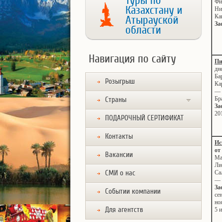
Туры по
Фи
Казахстану и
Ни
Ка
Атырауской
За
области
Навигация по сайту
Пи
дн
Ба
Розыгрыш
Ка
— 
Бр
Страны
За
20
ПОДАРОЧНЫЙ СЕРТИФИКАТ
Контакты
Ис
от
Вакансии
Ма
Ли
СМИ о нас
Са
— 
За
Событии компании
се
но
Для агентств
5 