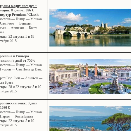
страны в одну поездку +
неция
:
8 дней
от 696 €
пертур Premium / Classic
рселона — Ницца — Монако
Сан Ремо — Венеция —
лан — Авиньон — Коста
ава
езды:
22 августа, 5 и 19
нтября 2015
рселона и Ривьера
анции
:
8 дней
от 756 €
рселона — Ницца — Монако
Гурдон — Сан Поль де Ванс
рет Сюр Люп — Авиньон —
ста Брава
езды:
28 и 22 августа; 5 и 19
нтября 2015.
ропейский вояж
:
8 дней
 1080 €
рселона — Ницца — Монако
Париж — Коста Брава
езды:
22 августа, 5 и 19
нтября 2015