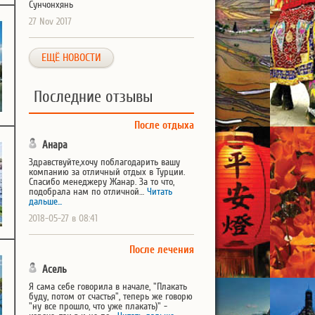
Сунчонхянь
27 Nov 2017
ЕЩЁ НОВОСТИ
Последние отзывы
После отдыха
Анара
Здравствуйте,хочу поблагодарить вашу
компанию за отличный отдых в Турции.
Спасибо менеджеру Жанар. За то что,
подобрала нам по отличной…
Читать
дальше...
2018-05-27 в 08:41
После лечения
Асель
Я сама себе говорила в начале, "Плакать
буду, потом от счастья", теперь же говорю
"ну все прошло, что уже плакать)" -