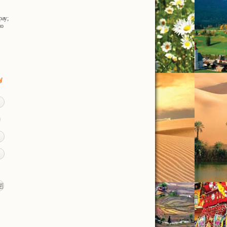
ау;
по
у