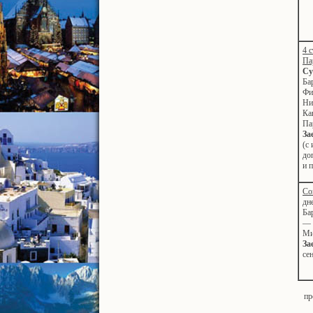
4 
Па
Су
Ба
Фи
Ни
Ка
Па
За
(с
до
и 
Со
дн
Ба
— 
Ми
За
се
пр