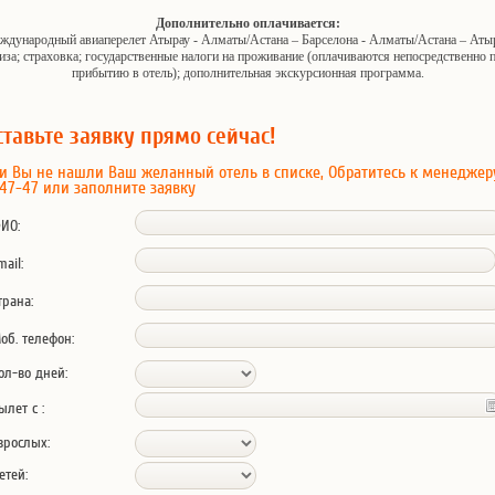
Дополнительно оплачивается:
ждународный авиаперелет Атырау - Алматы/Астана – Барселона - Алматы/Астана – Атыр
иза; страховка; государственные налоги на проживание (оплачиваются непосредственно 
прибытию в отель); дополнительная экскурсионная программа.
ставьте заявку прямо сейчас!
и Вы не нашли Ваш желанный отель в списке, Обратитесь к менеджер
47-47 или заполните заявку
ИО:
mail:
трана:
об. телефон:
ол-во дней:
ылет с :
зрослых:
етей: