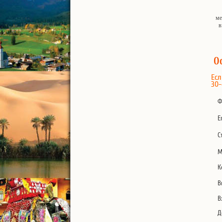
ме
в
О
Есл
30-
Ф
E
С
М
К
В
В
Д