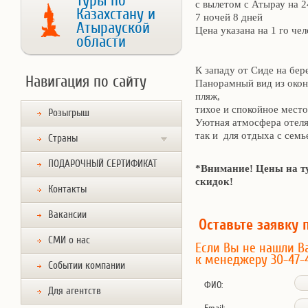
Туры по
с вылетом с Атырау на 
Казахстану и
7 ночей 8 дней
Атырауской
Цена указана на 1 го ч
области
К западу от Сиде на бе
Навигация по сайту
Панорамный вид из окон
пляж,
тихое и спокойное мест
Розыгрыш
Уютная атмосфера отеля
так и для отдыха с семь
Страны
ПОДАРОЧНЫЙ СЕРТИФИКАТ
*Внимание! Цены на ту
скидок!
Контакты
Вакансии
Оставьте заявку 
СМИ о нас
Если Вы не нашли В
к менеджеру 30-47-
Событии компании
ФИО:
Для агентств