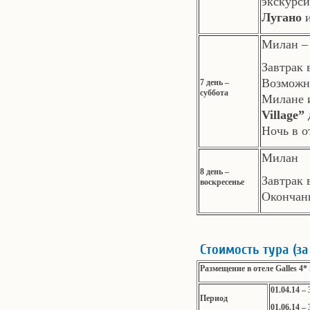
экскурс
Лугано
Милан – 
Завтрак 
Возможн
7 день –
суббота
Милане 
Village”
Ночь в о
Милан
8 день –
Завтрак 
воскресенье
Окончани
Стоимость тура (за
Размещение в отеле Galles 4*
01.04.14 – 
Период
01.06.14 – 