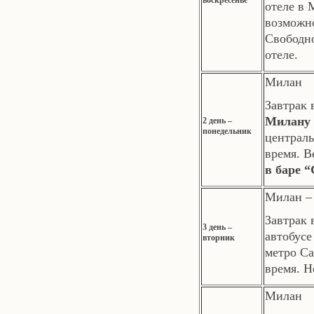
воскресенье
отеле в 
возможно
Свободно
отеле.
Милан
Завтрак 
Милану
2 день –
понедельник
централь
время. 
в баре “
Милан – 
Завтрак 
3 день –
автобусе
вторник
метро Ca
время. Н
Милан