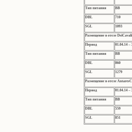
Тип питания
ВВ
DBL
710
SGL
1093
Размещение в отеле DeiCavali
Период
01.04.14 – 
Тип питания
BB
DBL
860
SGL
1279
Размещение в отеле AntaresC
Период
01.04.14 – 
Тип питания
ВВ
DBL
559
SGL
851