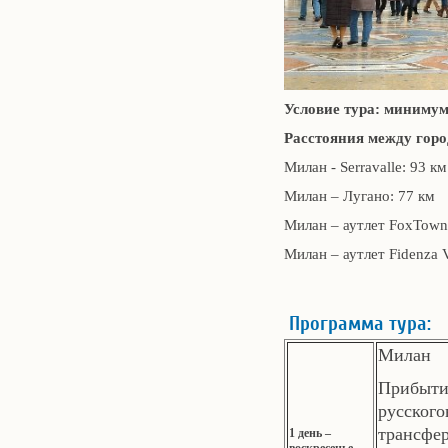
Условие тура: минимум
Расстояния между горо
Милан - Serravalle: 93 км
Милан – Лугано: 77 км
Милан – аутлет FoxTownV
Милан – аутлет Fidenza V
Программа тура:
Милан
Прибыти
русског
трансфер
1 день –