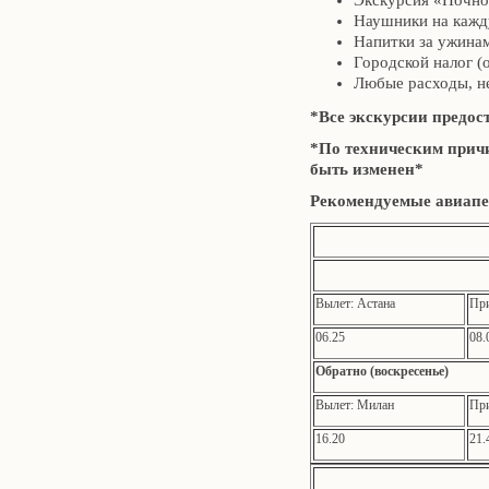
Экскурсия «Ночно
Наушники на кажд
Напитки за ужина
Городской налог (
Любые расходы, н
*Все экскурсии предос
*По техническим прич
быть изменен*
Рекомендуемые авиапер
Вылет: Астана
При
06.25
08.
Обратно (воскресенье)
Вылет: Милан
При
16.20
21.