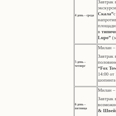
Завтрак 
экскурс
Скала”
с
4 день – среда
напроти
площади
в
типичн
Lupo”
(з
Милан – 
Завтрак 
половин
5 день –
четверг
“Fox To
14:00 от 
шопинга 
Милан – 
Завтрак 
возможн
6 день –
пятница
& Швей