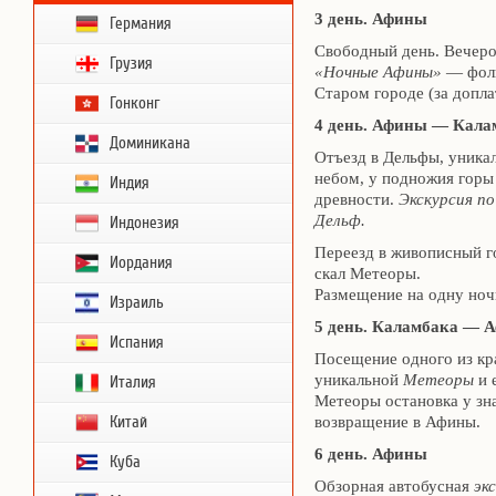
3 день. Афины
Германия
Свободный день. Вечер
Грузия
«Ночные Афины»
— фоль
Старом городе (за допла
Гонконг
4 день. Афины — Кала
Доминикана
Отъезд в Дельфы, уника
небом, у подножия горы
Индия
древности.
Экскурсия по
Дельф.
Индонезия
Переезд в живописный г
Иордания
скал Метеоры.
Размещение на одну ночь
Израиль
5 день. Каламбака — 
Испания
Посещение одного из кр
уникальной
Метеоры
и 
Италия
Метеоры остановка у з
Китай
возвращение в Афины.
6 день. Афины
Куба
Обзорная автобусная
эк