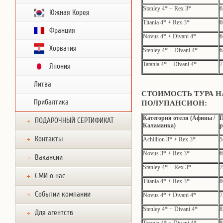
Stanley 4* + Rex 3*
6
Южная Корея
Titania 4* + Rex 3*
6
Франция
Novus 4* + Divani 4*
6
Хорватия
Stenley 4* + Divani 4*
6
Tatania 4* + Divani 4*
7
Япония
Литва
СТОИМОСТЬ ТУРА Н
Прибалтика
ПОЛУПАНСИОН:
Категория отеля (Афины /
П
ПОДАРОЧНЫЙ СЕРТИФИКАТ
Каламанка)
р
Контакты
Achillion 3* + Rex 3*
5
Novus 3* + Rex 3*
6
Вакансии
Stanley 4* + Rex 3*
7
СМИ о нас
Titania 4* + Rex 3*
8
Событии компании
Novus 4* + Divani 4*
7
Stenley 4* + Divani 4*
8
Для агентств