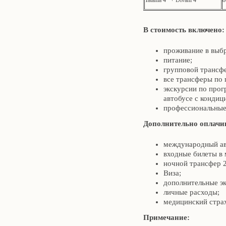
Tatania 4* + Divani 4*
8
В стоимость включено:
проживание в выб
питание;
групповой трансф
все трансферы по
экскурсии по про
автобусе с конди
профессиональные 
Дополнительно оплачи
международный а
входные билеты в 
ночной трансфер 2
Виза;
дополнительные эк
личные расходы;
медицинский страх
Примечание: