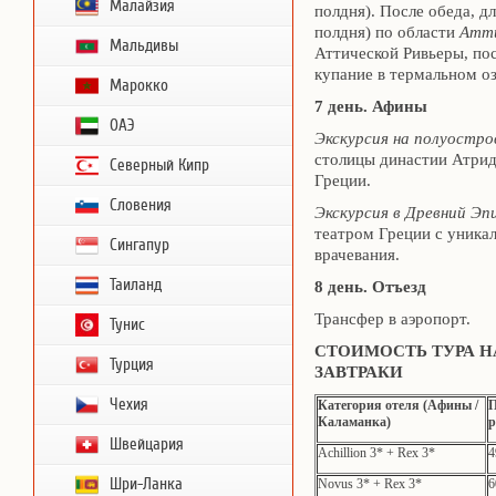
Малайзия
полдня). После обеда, д
полдня) по области
Атт
Мальдивы
Аттической Ривьеры, по
купание в термальном оз
Марокко
7 день. Афины
ОАЭ
Экскурсия на полуостро
столицы династии Атри
Северный Кипр
Греции.
Словения
Экскурсия в Древний Эп
театром Греции с уникал
Сингапур
врачевания.
Таиланд
8 день. Отъезд
Трансфер в аэропорт.
Тунис
СТОИМОСТЬ ТУРА Н
Турция
ЗАВТРАКИ
Чехия
Категория отеля (Афины /
П
Каламанка)
р
Швейцария
Achillion 3* + Rex 3*
4
Шри-Ланка
Novus 3* + Rex 3*
6