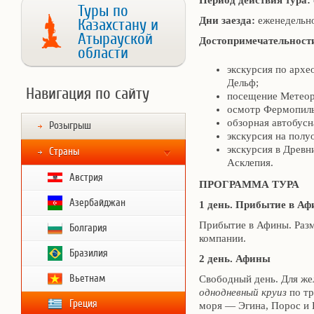
Период действия тура:
Туры по
Дни заезда:
еженедельн
Казахстану и
Атырауской
Достопримечательности
области
экскурсия по архе
Дельф;
Навигация по сайту
посещение Метеор
осмотр Фермопиль
обзорная автобусн
Розыгрыш
экскурсия на пол
экскурсия в Древн
Страны
Асклепия.
Австрия
ПРОГРАММА ТУРА
Азербайджан
1 день. Прибытие в А
Прибытие в Афины. Разм
Болгария
компании.
Бразилия
2 день. Афины
Вьетнам
Свободный день. Для ж
однодневный круиз
по тр
Греция
моря — Эгина, Порос и Г