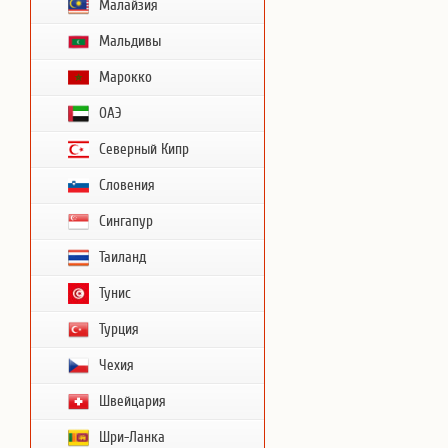
Малайзия
Мальдивы
Марокко
ОАЭ
Северный Кипр
Словения
Сингапур
Таиланд
Тунис
Турция
Чехия
Швейцария
Шри-Ланка