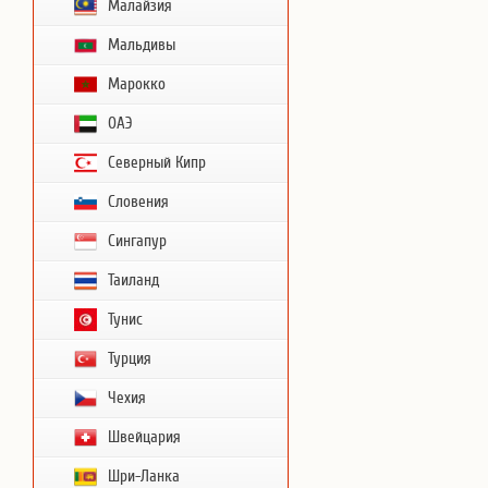
Малайзия
Мальдивы
Марокко
ОАЭ
Северный Кипр
Словения
Сингапур
Таиланд
Тунис
Турция
Чехия
Швейцария
Шри-Ланка