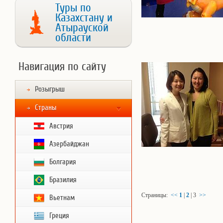
Туры по
Казахстану и
Атырауской
области
Навигация по сайту
Розыгрыш
Страны
Австрия
Азербайджан
Болгария
Бразилия
Страницы:
<<
1
|
2
|
3
>>
Вьетнам
Греция