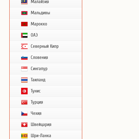
Малайзия
Мальдивы
Марокко
ОАЭ
Северный Кипр
Словения
Сингапур
Таиланд
Тунис
Турция
Чехия
Швейцария
Шри-Ланка