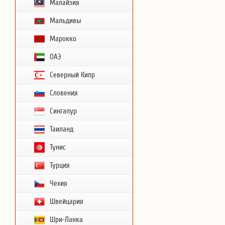
Малайзия
Мальдивы
Марокко
ОАЭ
Северный Кипр
Словения
Сингапур
Таиланд
Тунис
Турция
Чехия
Швейцария
Шри-Ланка