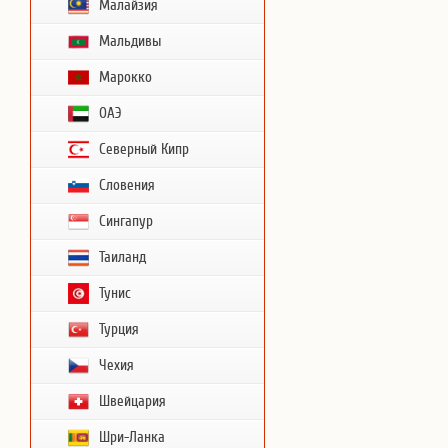
Малайзия
Мальдивы
Марокко
ОАЭ
Северный Кипр
Словения
Сингапур
Таиланд
Тунис
Турция
Чехия
Швейцария
Шри-Ланка