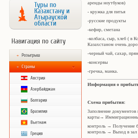
аренды ноутбуков)
Туры по
Казахстану и
- кружка для питья
Атырауской
-русские продукты
области
-кефир, сметана
-колбаса, сыр, хлеб ( в 
Навигация по сайту
Казахстаном очень доро
-черный чай, сахар, пря
Розыгрыш
-консервы
Страны
-гречка, манка.
Австрия
Информация о прибыт
Азербайджан
Болгария
Схема прибытия:
Бразилия
Заполнение документов 
карты→ Иммиграционн
Вьетнам
контроль → Получение 
контроль → Выход в зал
Греция