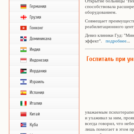
Открытие больницы "Ней
Германия
способствовала расшир
оборудованием.
Грузия
Совмещает преимущества
реабилитационного центр
Гонконг
Девиз клиники Гуд: "Ми
Доминикана
эффект".
подробнее
...
Индия
Госпиталь при ун
Индонезия
Иордания
Израиль
Испания
Италия
уважаемым психотерапев
Китай
и ухаживал за ним, проя
всегда говорил, что небе
Куба
лишь помогает в этом пр