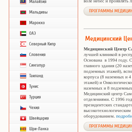
воле небес и проявлять
Малайзия
ПРОГРАММЫ МЕДИЦИНС
Мальдивы
Марокко
ОАЭ
Медицинский Цен
Северный Кипр
Медицинский Центр С
Словения
лучшей клиникой в респ
Основана в 1994 году. С
Сингапур
главного здания (20 наз
подземных этажей), всп
Таиланд
корпуса (8 наземных и 
этажей) и Онкологическо
Тунис
наземных и 8 подземных
Медицинский центр Самс
Турция
отделениями. С 1996 год
президентских стандар
Чехия
высокотехнологическим
оборудованием.
подробн
Швейцария
ПРОГРАММЫ МЕДИЦИНС
Шри-Ланка