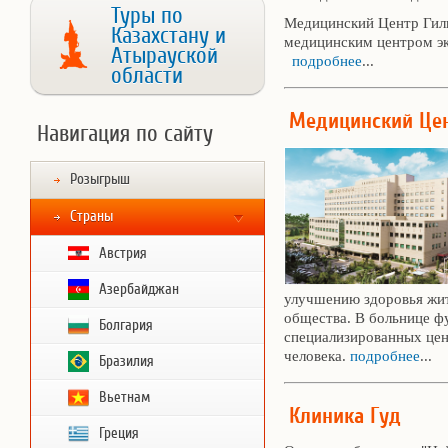
Туры по
Медицинский Центр Гиль
Казахстану и
медицинским центром э
Атырауской
подробнее
...
области
Медицинский Цен
Навигация по сайту
Розыгрыш
Страны
Австрия
Азербайджан
улучшению здоровья жит
общества. В больнице ф
Болгария
специализированных цен
человека.
подробнее
...
Бразилия
Вьетнам
Клиника Гуд
Греция