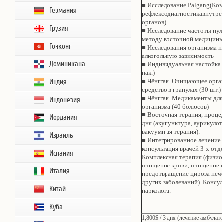
■ Исследование Palgang(Ко
Германия
рефлексодиагностикавнутр
органов)
Грузия
■ Исследование частоты пул
методу восточной медицин
Гонконг
■ Исследования организма н
алкогольную зависимость
Доминикана
■ Индивидуальная настойка 
пак.)
■ Чёнгган. Очищающее орга
Индия
средство в гранулах (30 шт.)
■ Чёнгган. Медикаменты дл
Индонезия
организма (40 болюсов)
■ Восточная терапия, проце
Иордания
дня (акупунктура, аурикулот
вакуумн ая терапия).
Израиль
■ Интегрированное лечение н
консультация врачей 3-х отд
Испания
Комплексная терапия (физио
очищение крови, очищение 
Италия
предотвращение цироза печ
других заболеваний). Консу
Китай
нарколога.
Куба
1,800$ / 3 дня (лечение амбул