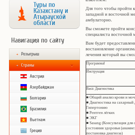
Туры по
Для того чтобы пройти 
Казахстану и
западной и восточной м
Атырауской
амбулаторно.
области
Вы сможете пройти консу
специалиста восточной 
Навигация по сайту
Вам будет предоставлен
востановление организм
Розыгрыш
лечения который вы смож
ПрограммаⅠ
Страны
Инструкция
Австрия
Азербайджан
Basic Диагностика
■ Общий анализ крови и мо
Болгария
■ Диагностика на сахарный 
Гипертонию
Бразилия
■ Рентген лёгких
■ ЭКГ
Вьетнам
■ Sasang (Консультация для 
состояния здоровья (анамнез
Греция
постановка диагноза)