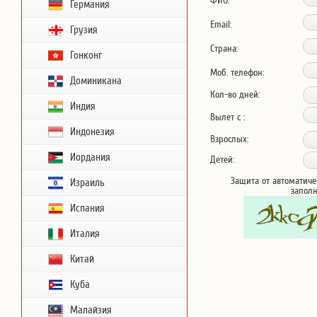
ФИО:
Германия
Email:
Грузия
Страна:
Гонконг
Моб. телефон:
Доминикана
Кол-во дней:
Индия
Вылет с :
Индонезия
Взрослых:
Иордания
Детей:
Защита от автоматиче
Израиль
запол
Испания
Италия
Китай
Куба
Малайзия