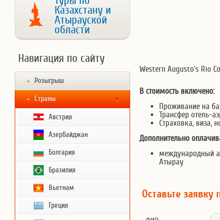
Туры по
Казахстану и
Атырауской
области
Навигация по сайту
Western Augusto's Rio Co
Розыгрыш
В стоимость включено:
Страны
Проживание на ба
Трансфер отель-аэ
Австрия
Страховка, виза, 
Азербайджан
Дополнительно оплачива
Болгария
международный а
Атырау
Бразилия
Вьетнам
Оставьте заявку 
Греция