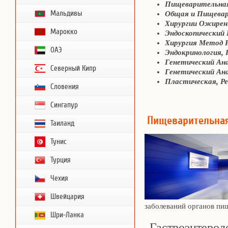
Пищеварительная
Мальдивы
Общая и Пищевар
Хирургии Ожирен
Марокко
Эндоскопический
Хирургия Метод 
ОАЭ
Эндокринология,
Генетический Ана
Северный Кипр
Генетический Ана
Пластическая, Р
Словения
Сингапур
Пищеварительная
Таиланд
Тунис
Турция
Чехия
Швейцария
заболеваний органов пи
Шри-Ланка
Гастроэнтерол