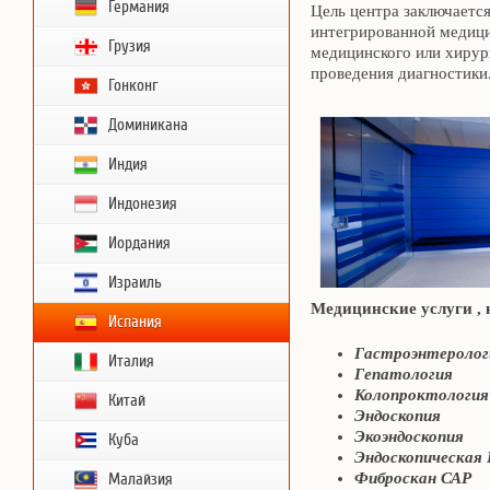
Германия
Цель центра заключается
интегрированной медиц
Грузия
медицинского или хирур
проведения диагностики
Гонконг
Доминикана
Индия
Индонезия
Иордания
Израиль
Медицинские услуги , к
Испания
Гастроэнтеролог
Италия
Гепатология
Колопроктология
Китай
Эндоскопия
Экоэндоскопия
Куба
Эндоскопическая 
Фиброскан САР
Малайзия