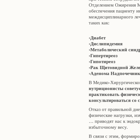
Отделением Ожирения Ме
обеспечения пациенту и
междисциплинарного леч
таких как:
◦Диабет
◦Дислипидемия
◦Метаболический синд
◦Гипертиреоз
◦Гипотиреоз
◦Рак Щитовидной Жел
◦Аденома Надпочечни
В Медико-Хирургическом
нутриционисты совету
практиковать физичес
консультироваться со 
Отказ от правильной ди
физические нагрузки, из
… приводят нас к эндокр
избыточному весу.
В связи с этим, формир