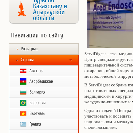
Туры по
Казахстану и
Атырауской
области
Навигация по сайту
Розыгрыш
ServiDigest – это медиц
Центр специализируется
Страны
пищеварительной систем
Австрия
ожирении, общей хирург
метаболической хирург
Азербайджан
В ServiDigest собрана 
подготовленных специа
Болгария
медицинским и хирургич
желудочно-кишечных и 
Бразилия
Одна из задачей Центра 
Вьетнам
участвовать и посещать 
национальном и междун
Греция
специализациям.