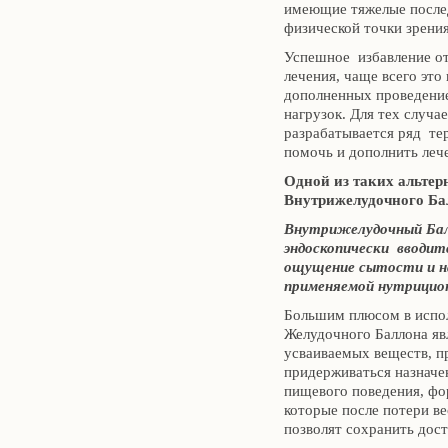
имеющие тяжелые после
физической точки зрения
Успешное избавление от
лечения, чаще всего это
дополненных проведени
нагрузок. Для тех случа
разрабатывается ряд те
помочь и дополнить леч
Одной из таких альтер
Внутрижелудочного Ба
Внутрижелудочный Бал
эндоскопически вводитс
ощущение сытости и н
применяемой нутрицио
Большим плюсом в испо
Желудочного Баллона явл
усваиваемых веществ, п
придерживаться назначе
пищевого поведения, фо
которые после потери в
позволят сохранить дост