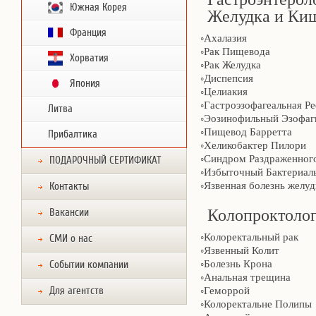
Южная Корея
Желудка и Ки
Франция
◦Ахалазия
◦Рак Пищевода
Хорватия
◦Рак Желудка
◦Диспепсия
Япония
◦Целиакия
◦Гастроэзофагеальная Р
Литва
◦Эозинофильный Эзофаг
◦Пищевод Барретта
Прибалтика
◦Хеликобактер Пилори
◦Синдром Раздраженног
ПОДАРОЧНЫЙ СЕРТИФИКАТ
◦Избыточный Бактериал
◦Язвенная болезнь желуд
Контакты
Колопроктоло
Вакансии
◦Колоректальный рак
СМИ о нас
◦Язвенный Колит
◦Болезнь Крона
Событии компании
◦Анальная трещина
Для агентств
◦Геморрой
◦Колоректальне Полипы