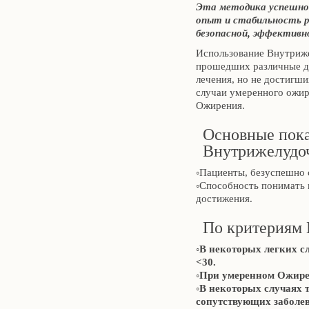
Эта методика успешно 
опыт и стабильность 
безопасной, эффективн
Использование Внутриже
прошедших различные д
лечения, но не достигши
случаи умеренного ожир
Ожирения.
Основные пока
Внутрижелудоч
◦Пациенты, безуспешно 
◦Способность понимать 
достижения.
По критериям
◦В некоторых легких 
<30.
◦При умеренном Ожире
◦В некоторых случаях 
сопутствующих заболе