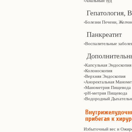
◦Анальный зуд
Гепатология, 
◦Болезни Печени, Желчн
Панкреатит
◦Воспалительные заболе
Дополнительн
◦Капсульная Эндоскопия
◦Колоноскопия
◦Верхняя Эндоскопия
◦Аноректальная Маноме
◦Манометрия Пищевода
◦рН-метрия Пищевода
◦Водородный Дыхательн
Внутрижелудочны
прибегая к хирур
Избыточный вес и Ожире