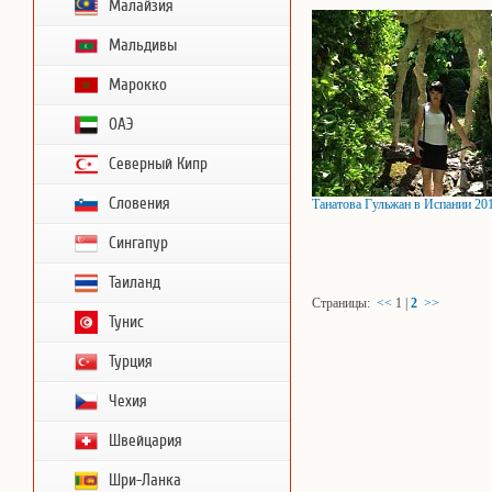
Малайзия
Мальдивы
Марокко
ОАЭ
Северный Кипр
Словения
Танатова Гульжан в Испании 20
Сингапур
Таиланд
Страницы:
<<
1
|
2
>>
Тунис
Турция
Чехия
Швейцария
Шри-Ланка