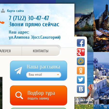
Карта сайта
7 (7122) 30-47-47
Звони прямо сейчас
Наш адрес:
ул.Алипова 3(ост.Санаторий)
АЛЕРЕЯ
КОНТАКТЫ
Наша рассылка
Подбор тура
подать заявку