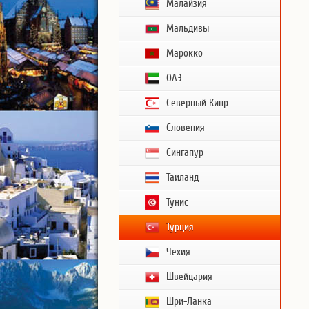
Малайзия
Мальдивы
Марокко
ОАЭ
Северный Кипр
Словения
Сингапур
Таиланд
Тунис
Турция
Чехия
Швейцария
Шри-Ланка