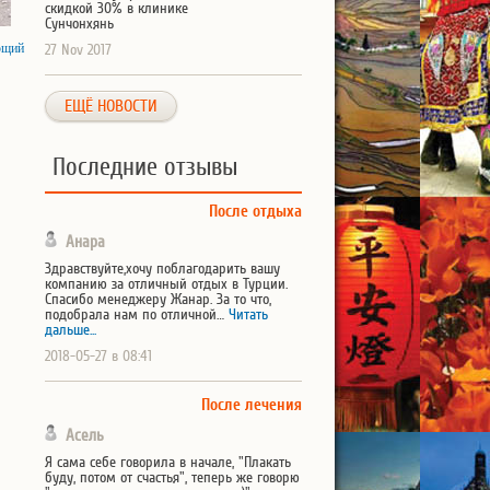
скидкой 30% в клинике
Сунчонхянь
ющий
27 Nov 2017
ЕЩЁ НОВОСТИ
Последние отзывы
После отдыха
Анара
Здравствуйте,хочу поблагодарить вашу
компанию за отличный отдых в Турции.
Спасибо менеджеру Жанар. За то что,
подобрала нам по отличной…
Читать
дальше...
2018-05-27 в 08:41
После лечения
Асель
Я сама себе говорила в начале, "Плакать
буду, потом от счастья", теперь же говорю