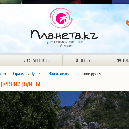
туристическая компания
г. Атырау
ДЛЯ АГЕНТСТВ
ОТЗЫВЫ
ФОТОГ
вная
Страны
Турция
Фотогалерея
Древние руины
ревние руины