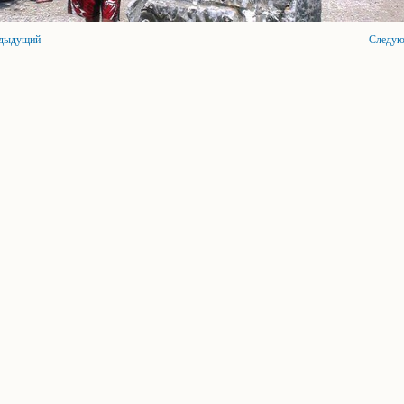
дыдущий
Следу