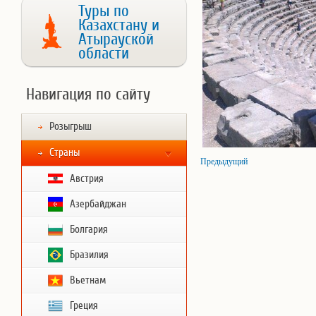
Туры по
Казахстану и
Атырауской
области
Навигация по сайту
Розыгрыш
Страны
Предыдущий
Австрия
Азербайджан
Болгария
Бразилия
Вьетнам
Греция