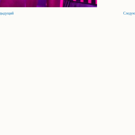
дыдущий
Следу