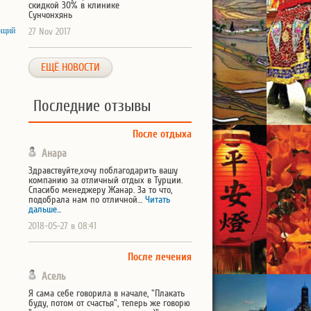
скидкой 30% в клинике
Сунчонхянь
ющий
27 Nov 2017
ЕЩЁ НОВОСТИ
Последние отзывы
После отдыха
Анара
Здравствуйте,хочу поблагодарить вашу
компанию за отличный отдых в Турции.
Спасибо менеджеру Жанар. За то что,
подобрала нам по отличной…
Читать
дальше...
2018-05-27 в 08:41
После лечения
Асель
Я сама себе говорила в начале, "Плакать
буду, потом от счастья", теперь же говорю