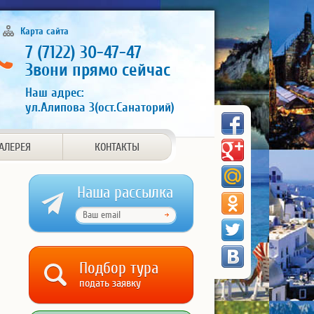
Карта сайта
7 (7122) 30-47-47
Звони прямо сейчас
Наш адрес:
ул.Алипова 3(ост.Санаторий)
АЛЕРЕЯ
КОНТАКТЫ
Наша рассылка
Подбор тура
подать заявку