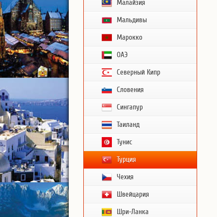
Малайзия
Мальдивы
Марокко
ОАЭ
Северный Кипр
Словения
Сингапур
Таиланд
Тунис
Турция
Чехия
Швейцария
Шри-Ланка