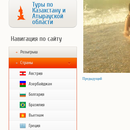
Туры по
Казахстану и
Атырауской
области
Навигация по сайту
Розыгрыш
Страны
Австрия
Предыдущий
Азербайджан
Болгария
Бразилия
Вьетнам
Греция