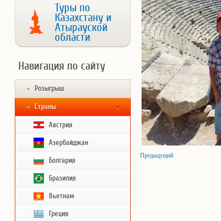
Туры по
Казахстану и
Атырауской
области
Навигация по сайту
Розыгрыш
Страны
Австрия
Азербайджан
Предыдущий
Болгария
Бразилия
Вьетнам
Греция