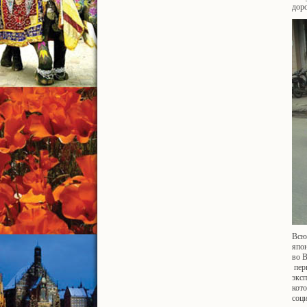
доро
Всю
япо
во В
пер
экс
кото
соц