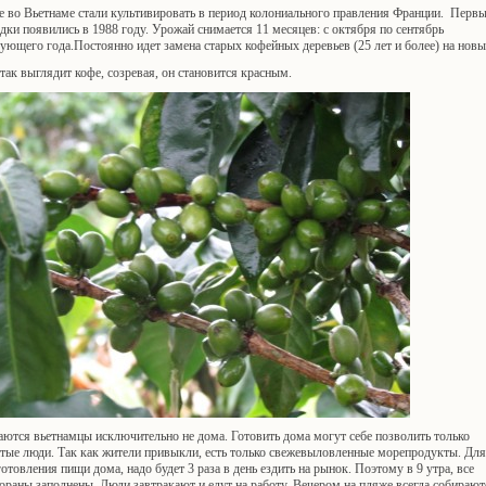
е во Вьетнаме стали культивировать в период колониального правления Франции. Перв
дки появились в 1988 году. Урожай снимается 11 месяцев: с октября по сентябрь
ующего года.Постоянно идет замена старых кофейных деревьев (25 лет и более) на новы
так выглядит кофе, созревая, он становится красным.
ются вьетнамцы исключительно не дома. Готовить дома могут себе позволить только
атые люди. Так как жители привыкли, есть только свежевыловленные морепродукты. Для
отовления пищи дома, надо будет 3 раза в день ездить на рынок. Поэтому в 9 утра, все
ораны заполнены. Люди завтракают и едут на работу. Вечером на пляже всегда собирают