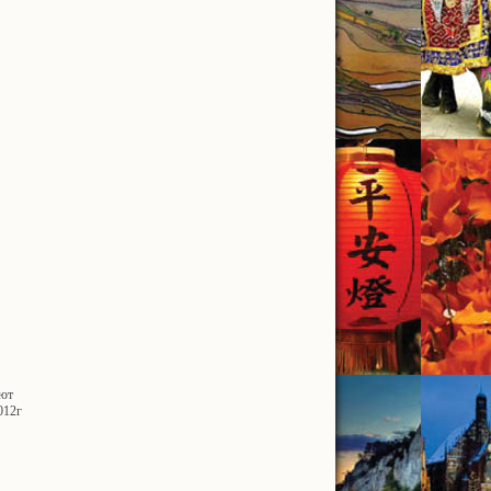
ают
012г