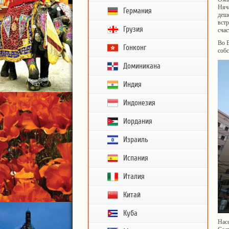
Няча
Германия
деш
встр
Грузия
счас
Во В
Гонконг
собс
Доминикана
Индия
Индонезия
Иордания
Израиль
Испания
Италия
Китай
Куба
Насе