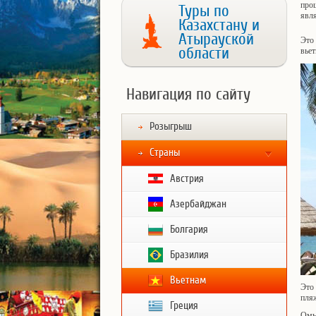
про
Туры по
явл
Казахстану и
Атырауской
Это 
области
вьет
Навигация по сайту
Розыгрыш
Страны
Австрия
Азербайджан
Болгария
Бразилия
Вьетнам
Это
пля
Греция
Омы