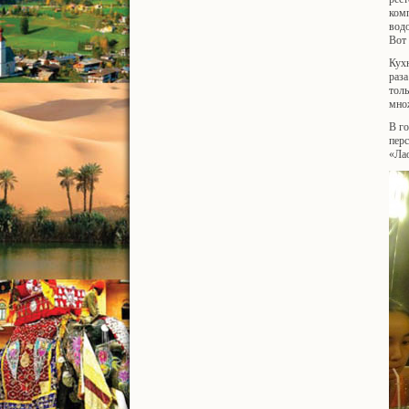
комп
водо
Вот 
Кухн
раза
толь
множ
В го
перс
«Лао