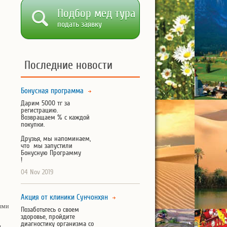
Подбор мед тура
подать заявку
Последние новости
Бонусная программа
Дарим 5000 тг за
регистрацию.
Возвращаем % с каждой
покупки.
Друзья, мы напоминаем,
что мы запустили
Бонусную Программу
!
04 Nov 2019
Акция от клиники Сунчонхян
выми
Позаботьтесь о своем
здоровье, пройдите
диагностику организма со
д