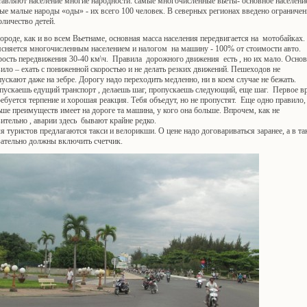
авляют население многие народности: самые многочисленные вьеты- основное населени
е малые народы «оды» - их всего 100 человек. В северных регионах введено ограничен
оличество детей.
роде, как и во всем Вьетнаме, основная масса населения передвигается на мотобайках.
ясняется многочисленным населением и налогом на машину - 100% от стоимости авто.
рость передвижения 30-40 км\ч. Правила дорожного движения есть , но их мало. Осно
ило – ехать с пониженной скоростью и не делать резких движений. Пешеходов не
ускают даже на зебре. Дорогу надо переходить медленно, ни в коем случае не бежать.
пускаешь едущий транспорт , делаешь шаг, пропускаешь следующий, еще шаг. Первое в
ебуется терпение и хорошая реакция. Тебя объедут, но не пропустят. Еще одно правило,
ше преимуществ имеет на дороге та машина, у кого она больше. Впрочем, как не
ительно , аварии здесь бывают крайне редко.
туристов предлагаются такси и велорикши. О цене надо договариваться заранее, а в та
зательно должны включить счетчик.