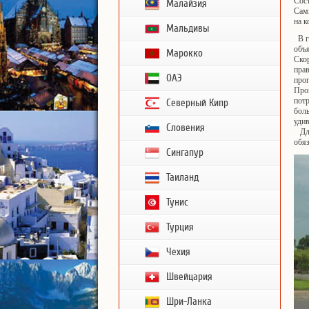
Сост
Малайзия
Самы
на к
Мальдивы
В го
объ
Марокко
Ско
прав
ОАЭ
проп
Про
потр
Северный Кипр
боль
удив
Словения
Для 
обя
Сингапур
Таиланд
Тунис
Турция
Чехия
Швейцария
Шри-Ланка