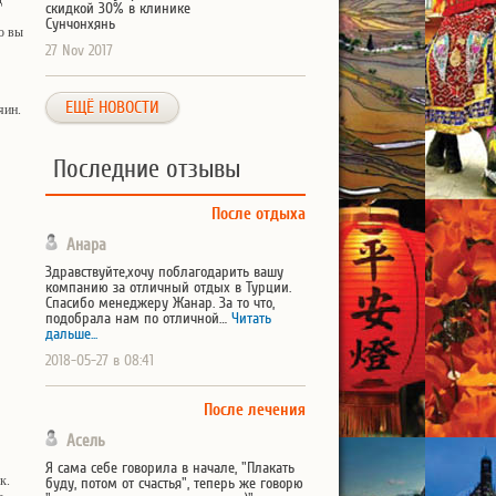
скидкой 30% в клинике
Сунчонхянь
о вы
27 Nov 2017
ЕЩЁ НОВОСТИ
яин.
Последние отзывы
После отдыха
Анара
Здравствуйте,хочу поблагодарить вашу
компанию за отличный отдых в Турции.
Спасибо менеджеру Жанар. За то что,
подобрала нам по отличной…
Читать
дальше...
2018-05-27 в 08:41
После лечения
Асель
Я сама себе говорила в начале, "Плакать
ек.
буду, потом от счастья", теперь же говорю