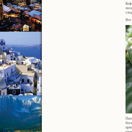
Коф
поса
след
Вот 
Пита
бог
приг
рест