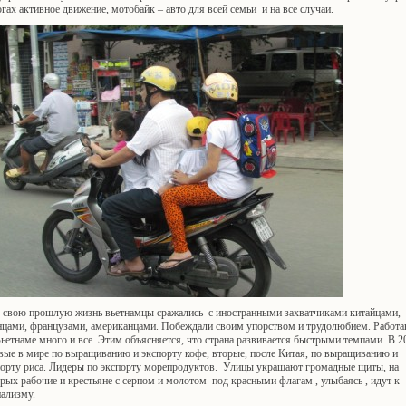
гах активное движение, мотобайк – авто для всей семьи и на все случаи.
 свою прошлую жизнь вьетнамцы сражались с иностранными захватчиками китайцами,
нцами, французами, американцами. Побеждали своим упорством и трудолюбием. Работ
ьетнаме много и все. Этим объясняется, что страна развивается быстрыми темпами. В 2
вые в мире по выращиванию и экспорту кофе, вторые, после Китая, по выращиванию и
порту риса. Лидеры по экспорту морепродуктов. Улицы украшают громадные щиты, на
рых рабочие и крестьяне с серпом и молотом под красными флагам , улыбаясь , идут к
иализму.