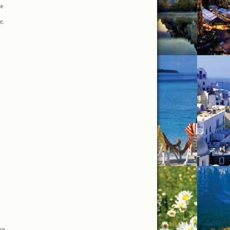
ые
е.
ся