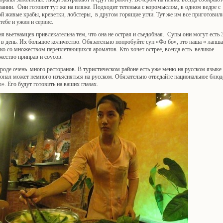
ании. Они готовят тут же на пляже. Подходит тетенька с коромыслом, в одном ведре с
й живые крабы, креветки, лобстеры, в другом горящие угли. Тут же им все приготовили
тебе и ужин и сервис.
я вьетнамцев привлекательна тем, что она не острая и съедобная. Супы они могут есть 
 в день. Их большое количество. Обязательно попробуйте суп «Фо бо», это наша « лапша
ко со множеством переплетающихся ароматов. Кто хочет острее, всегда есть великое
ество приправ и соусов.
роде очень много ресторанов. В туристическом районе есть уже меню на русском языке
онал может немного изъясняться на русском. Обязательно отведайте национальное блюд
». Его будут готовить на ваших глазах.