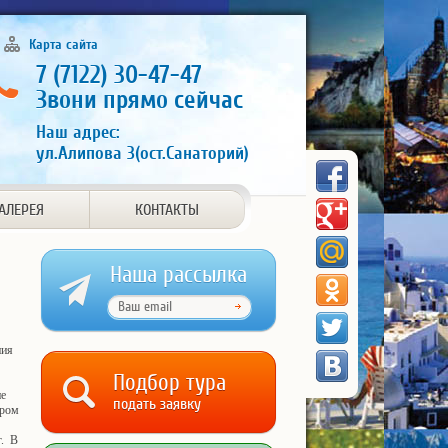
Карта сайта
7 (7122) 30-47-47
Звони прямо сейчас
Наш адрес:
ул.Алипова 3(ост.Санаторий)
АЛЕРЕЯ
КОНТАКТЫ
Наша рассылка
ния
Подбор тура
не
подать заявку
тром
г. В