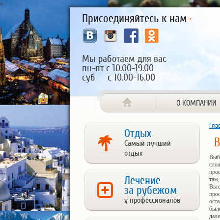
<
Присоединяйтесь к нам
Мы работаем для вас
пн-пт с 10.00-19.00
суб с 10.00-16.00
О КОМПАНИИ
Гла
Отдых
В
Самый лучший
отдых
Выби
слож
прос
Лечение
там,
Вьт
за рубежом
прос
у профессионалов
оста
было
дал