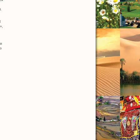
.
3
»,
 и
о