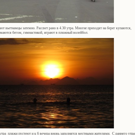
ют вьетнамцы затемно. Рассвет рано в 4.30 утра. Многие приходят на берег купаются,
имаются бегом, гимнастикой, играют в пляжный волейбол.
утра пляжи пустеют и к 6 вечера вновь заполнятся местными жителями. С раннего утра