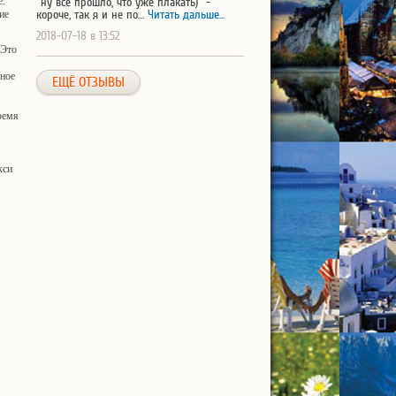
е.
"ну все прошло, что уже плакать)" -
ие
короче, так я и не по…
Читать дальше...
2018-07-18 в 13:52
 Это
вное
ЕЩЁ ОТЗЫВЫ
ремя
кси