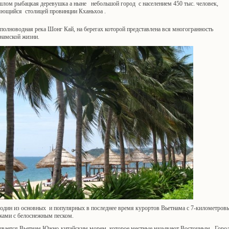
шлом рыбацкая деревушка а ныне небольшой город с населением 450 тыс. человек,
яющийся столицей провинции Кханьхоа .
полноводная река Шонг Кай, на берегах которой представлена вся многогранность
намской жизни.
 один из основных и популярных в последнее время курортов Вьетнама с 7-километро
жами с белоснежным песком.
вается Вьетнам Южно-китайским морем, которое местные называют Восточным. Горо