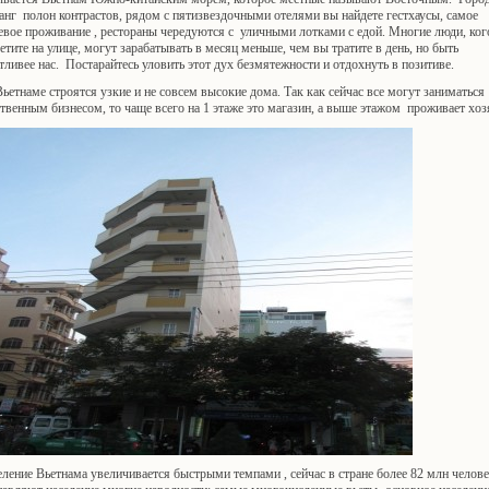
нг полон контрастов, рядом с пятизвездочными отелями вы найдете гестхаусы, самое
евое проживание , рестораны чередуются с уличными лотками с едой. Многие люди, ког
етите на улице, могут зарабатывать в месяц меньше, чем вы тратите в день, но быть
тливее нас. Постарайтесь уловить этот дух безмятежности и отдохнуть в позитиве.
ьетнаме строятся узкие и не совсем высокие дома. Так как сейчас все могут заниматься
твенным бизнесом, то чаще всего на 1 этаже это магазин, а выше этажом проживает хоз
ление Вьетнама увеличивается быстрыми темпами , сейчас в стране более 82 млн челов