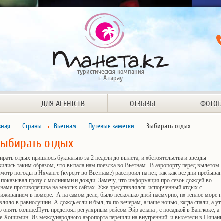
туристическая компания
г. Атырау
ДЛЯ АГЕНТСТВ
ОТЗЫВЫ
ФОТОГ
вная
Страны
Вьетнам
Путевые заметки
Выбирать отдых
ыбирать отдых
рать отдых пришлось буквально за 2 недели до вылета, и обстоятельства и звезды
ились таким образом, что выпала нам поездка во Вьетнам. В аэропорту перед вылетом
мотр погоды в Нячанге (курорт во Вьетнаме) расстроил на нет, так как все дни пребыва
 показывал грозу с молниями и дожди. Замечу, что информация про сезон дождей во
енаме противоречива на многих сайтах. Уже представлялся испорченный отдых с
иживанием в номере. А на самом деле, было несколько дней пасмурно, но теплое море 
вляло в равнодушии. А дождь если и был, то по вечерам, а чаще ночью, когда спали, а у
 опять солнце.Путь предстоял регулярным рейсом Эйр астана , с посадкой в Бангкоке, а
ее Хошимин. Из международного аэропорта перешли на внутренний и вылетели в Нячан