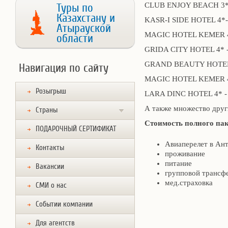
CLUB ENJOY BEACH 3*- 
Туры по
Казахстану и
KASR-I SIDE HOTEL 4*- 
Атырауской
MAGIC HOTEL KEMER 4* 
области
GRIDA CITY HOTEL 4* - 
GRAND BEAUTY HOTEL 4*
Навигация по сайту
MAGIC HOTEL KEMER 4* 
Розыгрыш
LARA DINC HOTEL 4* - о
А также множество друг
Страны
Стоимость полного па
ПОДАРОЧНЫЙ СЕРТИФИКАТ
Авиаперелет в Ант
Контакты
проживание
питание
Вакансии
групповой трансф
мед.страховка
СМИ о нас
Событии компании
Для агентств