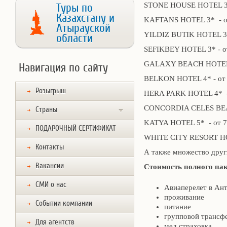
STONE HOUSE HOTEL 3* 
Туры по
Казахстану и
KAFTANS HOTEL 3* - от
Атырауской
YILDIZ BUTIK HOTEL 3* 
области
SEFIKBEY HOTEL 3* - от
GALAXY BEACH HOTEL 4*
Навигация по сайту
BELKON HOTEL 4* - от 5
Розыгрыш
HERA PARK HOTEL 4* - 
CONCORDIA CELES BEAC
Страны
KATYA HOTEL 5* - от 70
ПОДАРОЧНЫЙ СЕРТИФИКАТ
WHITE CITY RESORT HOT
Контакты
А также множество друг
Вакансии
Стоимость полного па
СМИ о нас
Авиаперелет в Ант
проживание
Событии компании
питание
групповой трансф
Для агентств
мед.страховка