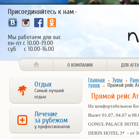
<
Присоединяйтесь к нам
Мы работаем для вас
пн-пт с 10.00-19.00
суб с 10.00-16.00
О КОМПАНИИ
ДЛЯ АГЕ
Главная
Туры
Ран
Отдых
туров
Прямой рейс А
Самый лучший
Прямой рейс А
отдых
На комфортабельном Бои
Лечение
Вылет 01.07, 04.07 и 08.
за рубежом
GONUL PALACE HOTEL 3*
у профессионалов
DERIN HOTEL 3* - от 50