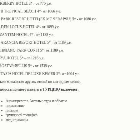
RBERRY HOTEL 3* - от 776 у.е.
B TROPICAL BEACH 4*- от 1066 у.е.
 PARK RESORT HOTEL(EX MC SERAPSU) 5* - от 1086 у.е.
DEN LOTUS HOTEL 4*- от 1099 у.е.
ZANTEM HOTEL 4* - от 1138 у.е.
 ARANCIA RESORT HOTEL 5* - от 1189 у.е.
TINIANO PARK CONTI 5*- от 1189 у.е.
YA HOTEL 5* - от 1216 у.е.
ROSTAR BELLIS 5* - от 1539 у.е.
TASIA HOTEL DE LUXE KEMER 5*- от 1604 у.е.
акже множество других отелей по выгодным ценам.
имость полного пакета в ТУРЦИЮ включает:
Авиаперелет в Анталью туда и обратно
проживание
питание
групповой трансфер
мед.страховка