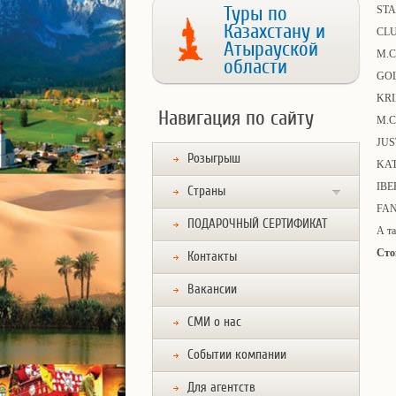
Туры по
STA
Казахстану и
CLU
Атырауской
M.C
области
GOL
KRI
Навигация по сайту
M.C
JUS
Розыгрыш
KAT
IBE
Страны
FAN
ПОДАРОЧНЫЙ СЕРТИФИКАТ
А т
Сто
Контакты
Вакансии
СМИ о нас
Событии компании
Для агентств