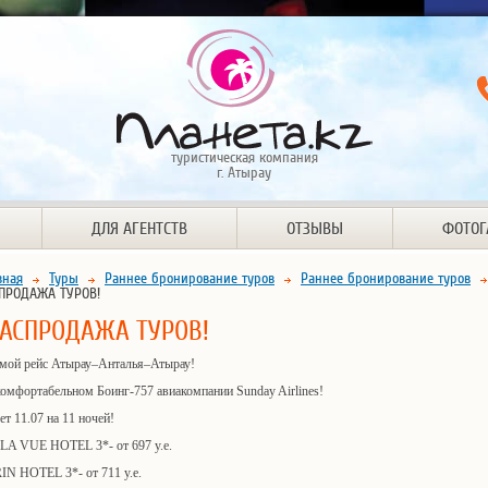
туристическая компания
г. Атырау
ДЛЯ АГЕНТСТВ
ОТЗЫВЫ
ФОТОГ
вная
Туры
Раннее бронирование туров
Раннее бронирование туров
ПРОДАЖА ТУРОВ!
АСПРОДАЖА ТУРОВ!
мой рейс Атырау–Анталья–Атырау!
омфортабельном Боинг-757 авиакомпании Sunday Airlines!
т 11.07 на 11 ночей!
LA VUE HOTEL 3*- от 697 у.е.
IN HOTEL 3*- от 711 у.е.