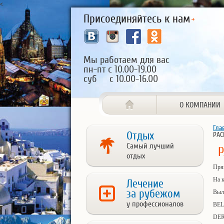
<
Присоединяйтесь к нам
Мы работаем для вас
пн-пт с 10.00-19.00
суб с 10.00-16.00
О КОМПАНИИ
Гла
Отдых
РАС
Самый лучший
Р
отдых
Пря
На к
Лечение
за рубежом
Выле
у профессионалов
BEL
DER