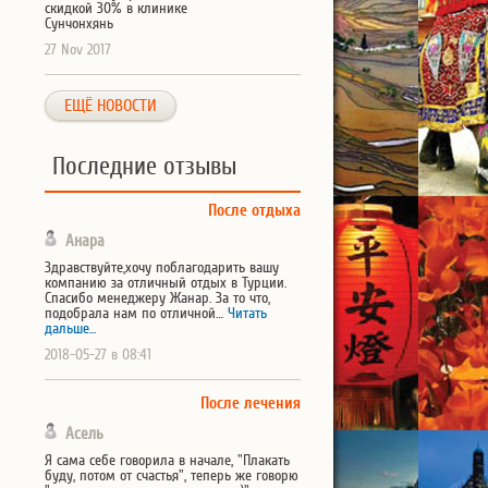
скидкой 30% в клинике
Сунчонхянь
27 Nov 2017
ЕЩЁ НОВОСТИ
Последние отзывы
После отдыха
Анара
Здравствуйте,хочу поблагодарить вашу
компанию за отличный отдых в Турции.
Спасибо менеджеру Жанар. За то что,
подобрала нам по отличной…
Читать
дальше...
2018-05-27 в 08:41
После лечения
Асель
Я сама себе говорила в начале, "Плакать
буду, потом от счастья", теперь же говорю