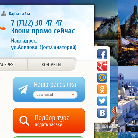
Карта сайта
7 (7122) 30-47-47
Звони прямо сейчас
Наш адрес:
ул.Алипова 3(ост.Санаторий)
АЛЕРЕЯ
КОНТАКТЫ
Наша рассылка
Подбор тура
подать заявку