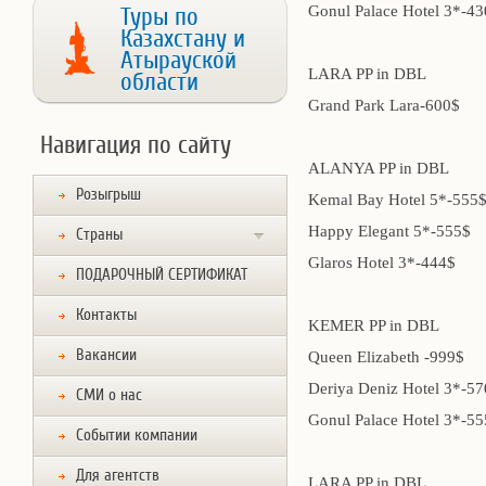
Gonul Palace Hotel 3*-4
Туры по
Казахстану и
Атырауской
LARA PP in DBL
области
Grand Park Lara-600$
Навигация по сайту
ALANYA PP in DBL
Розыгрыш
Kemal Bay Hotel 5*-555
Happy Elegant 5*-555$
Страны
Glaros Hotel 3*-444$
ПОДАРОЧНЫЙ СЕРТИФИКАТ
Контакты
KEMER PP in DBL
Вакансии
Queen Elizabeth -999$
Deriya Deniz Hotel 3*-5
СМИ о нас
Gonul Palace Hotel 3*-55
Событии компании
Для агентств
LARA PP in DBL